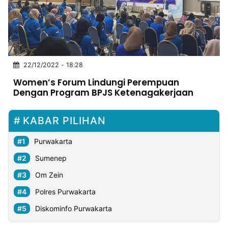
MULTIMEDIA
INDONESIA
Partner
22/12/2022 - 18:28
Insight
Suara
Lens
Daily
Jalan
Idealita
Kita
Dinamikapost.com
Radar
Seedbacklink
Women’s Forum Lindungi Perempuan
NTB
Time
IDN
Jogja
Rakyat
News
Notice
Baru
Dengan Program BPJS Ketenagakerjaan
Follow
Kabarbaru
KABAR PILIHAN
Purwakarta
Sumenep
Om Zein
Polres Purwakarta
Diskominfo Purwakarta