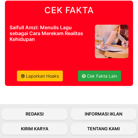
CEK FAKTA
©
Kabarbaru.co
-
2026
Saifull Amzi: Menulis Lagu
sebagai Cara Merekam Realitas
Kehidupan
PT.
Kabarbaru
Media
Holding
Laporkan Hoaks
Cek Fakta Lain
REDAKSI
INFORMASI IKLAN
KIRIM KARYA
TENTANG KAMI