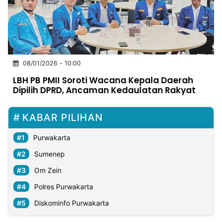
MULTIMEDIA
INDONESIA
Partner
08/01/2026 - 10:00
Insight
Suara
Lens
Daily
Jalan
Idealita
Kita
Radar
Seedbacklink
LBH PB PMII Soroti Wacana Kepala Daerah
NTB
Time
IDN
Jogja
Rakyat
News
Notice
Baru
Dipilih DPRD, Ancaman Kedaulatan Rakyat
Follow
Kabarbaru
KABAR PILIHAN
Purwakarta
Sumenep
Om Zein
Polres Purwakarta
Diskominfo Purwakarta