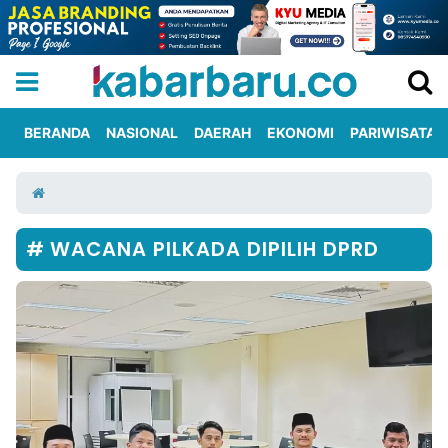
BERANDA
NASIONAL
DAERAH
EKONOMI
PARIWISATA
Informasi
KabarbaruTV
Kirim
Tentang
Iklan
Berita
Kami
WACANA PILKADA DIPILIH DPRD
Berita
Nasional
International
Olahraga
Entertainment
Daerah
Pariwisata
Kuliner
Kolom
Network
PT
TREETAN