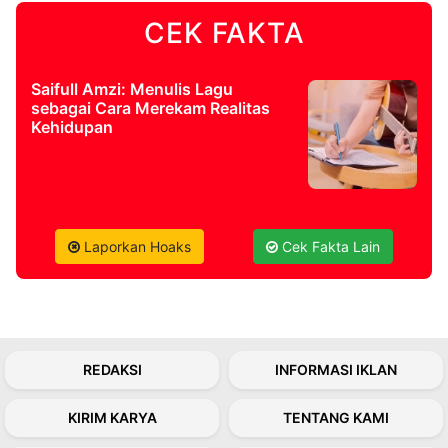
CEK FAKTA
©
Kabarbaru.co
-
2026
Saifull Amzi: Menulis Lagu
sebagai Cara Merekam Realitas
Kehidupan
PT.
Kabarbaru
Media
Holding
Laporkan Hoaks
Cek Fakta Lain
REDAKSI
INFORMASI IKLAN
KIRIM KARYA
TENTANG KAMI