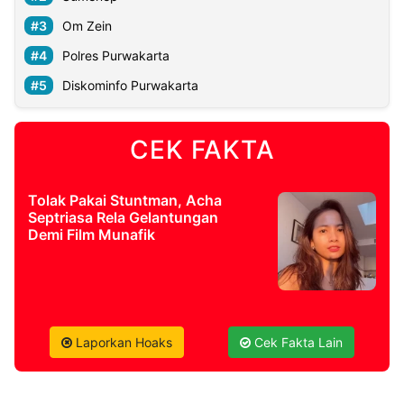
Om Zein
©
Polres Purwakarta
Kabarbaru.co
-
2026
Diskominfo Purwakarta
PT.
Kabarbaru
CEK FAKTA
Media
Holding
Tolak Pakai Stuntman, Acha
Septriasa Rela Gelantungan
Demi Film Munafik
Laporkan Hoaks
Cek Fakta Lain