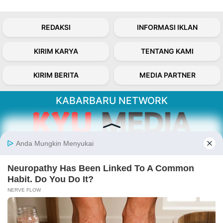
REDAKSI
INFORMASI IKLAN
KIRIM KARYA
TENTANG KAMI
KIRIM BERITA
MEDIA PARTNER
KABARBARU NETWORK
About Our Kabarbaru.co
Kabarbaru.co menyajikan berita aktual dan
inspiratif dari sudut pandang berbaik sangka
serta terverifikasi dari sumber yang tepat.
Follow Kabarbaru