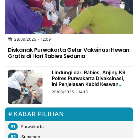
MULTIMEDIA
INDONESIA
Partner
28/09/2025 - 12:09
Insight
Suara
Lens
Daily
Jalan
Idealita
Kita
Dinamikapost.com
Radar
Seedbacklink
Diskanak Purwakarta Gelar Vaksinasi Hewan
NTB
Time
IDN
Jogja
Rakyat
News
Notice
Baru
Gratis di Hari Rabies Sedunia
Follow
Kabarbaru
Lindungi dari Rabies, Anjing K9
Polres Purwakarta Divaksinasi,
Ini Penjelasan Kabid Keswan
Kesmavet
20/08/2025 - 14:13
KABAR PILIHAN
Purwakarta
Sumenep