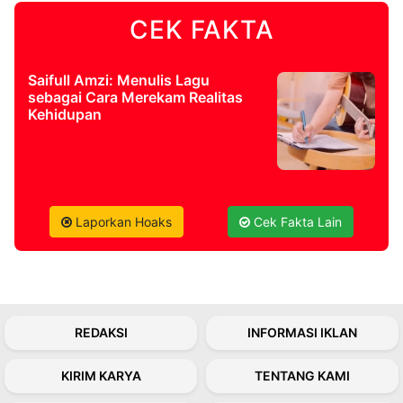
CEK FAKTA
©
Kabarbaru.co
-
2026
Saifull Amzi: Menulis Lagu
sebagai Cara Merekam Realitas
Kehidupan
PT.
Kabarbaru
Media
Holding
Laporkan Hoaks
Cek Fakta Lain
REDAKSI
INFORMASI IKLAN
KIRIM KARYA
TENTANG KAMI