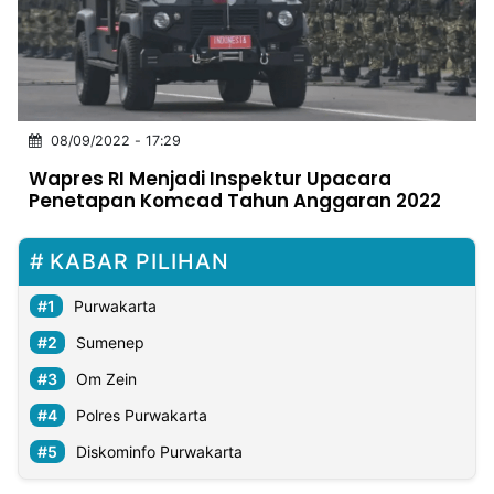
MULTIMEDIA
INDONESIA
Partner
08/09/2022 - 17:29
Insight
Suara
Lens
Daily
Jalan
Idealita
Kita
Dinamikapost.com
Radar
Seedbacklink
Wapres RI Menjadi Inspektur Upacara
NTB
Time
IDN
Jogja
Rakyat
News
Notice
Baru
Penetapan Komcad Tahun Anggaran 2022
Follow
Kabarbaru
KABAR PILIHAN
Purwakarta
Sumenep
Om Zein
Polres Purwakarta
Diskominfo Purwakarta