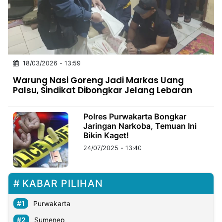
MULTIMEDIA
INDONESIA
Partner
18/03/2026 - 13:59
Insight
Suara
Lens
Daily
Jalan
Idealita
Kita
Dinamikapost.com
Radar
Seedbacklink
Warung Nasi Goreng Jadi Markas Uang
NTB
Time
IDN
Jogja
Rakyat
News
Notice
Baru
Palsu, Sindikat Dibongkar Jelang Lebaran
Follow
Kabarbaru
Polres Purwakarta Bongkar
Jaringan Narkoba, Temuan Ini
Bikin Kaget!
24/07/2025 - 13:40
KABAR PILIHAN
Purwakarta
Sumenep