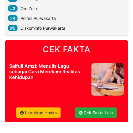
Om Zein
©
Polres Purwakarta
Kabarbaru.co
-
2026
Diskominfo Purwakarta
PT.
Kabarbaru
CEK FAKTA
Media
Holding
Saifull Amzi: Menulis Lagu
sebagai Cara Merekam Realitas
Kehidupan
Laporkan Hoaks
Cek Fakta Lain