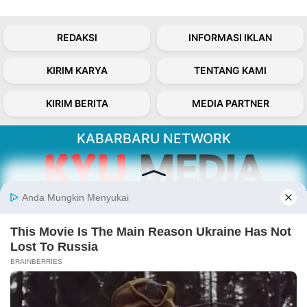
REDAKSI
INFORMASI IKLAN
KIRIM KARYA
TENTANG KAMI
KIRIM BERITA
MEDIA PARTNER
KABARBARU NETWORK
About Our Kabarbaru.co
Kabarbaru.co menyajikan berita aktual dan
inspiratif dari sudut pandang berbaik sangka
serta terverifikasi dari sumber yang tepat.
Follow Kabarbaru