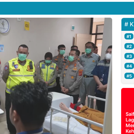
K
Sai
Lag
Mer
Keh