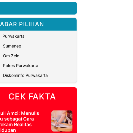
ABAR PILIHAN
Purwakarta
Sumenep
Om Zein
Polres Purwakarta
Diskominfo Purwakarta
CEK FAKTA
full Amzi: Menulis
u sebagai Cara
ekam Realitas
idupan