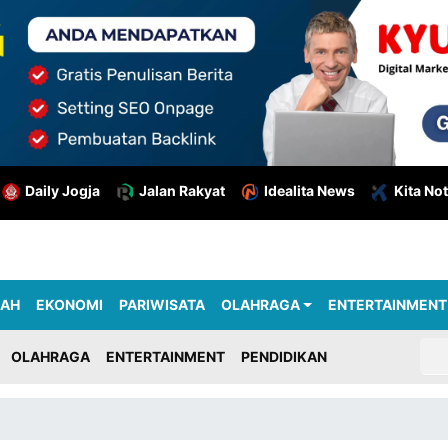
Daily Jogja
Jalan Rakyat
Idealita News
Kita Not
RAH
EKONOMI
PARIWISATA
OLAHRAGA
ENTERTAINMENT
OLAHRAGA
ENTERTAINMENT
PENDIDIKAN