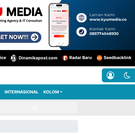
ice
Radar Baru
Seedbacklink
Dinamikapost.com
INTERNASIONAL
KOLOM