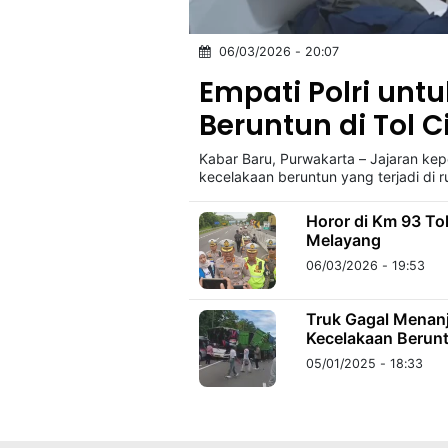
06/03/2026 - 20:07
©
Kabarbaru.co
Empati Polri unt
-
2026
Beruntun di Tol 
Kabar Baru, Purwakarta – Jajaran ke
PT.
Kabarbaru
kecelakaan beruntun yang terjadi di r
Media
Holding
Horor di Km 93 To
Melayang
06/03/2026 - 19:53
Truk Gagal Menanj
Kecelakaan Berun
05/01/2025 - 18:33