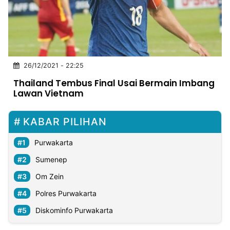
MULTIMEDIA
INDONESIA
Partner
26/12/2021 - 22:25
Insight
Suara
Lens
Daily
Jalan
Idealita
Kita
Dinamikapost.com
Radar
Seedbacklink
Thailand Tembus Final Usai Bermain Imbang
NTB
Time
IDN
Jogja
Rakyat
News
Notice
Baru
Lawan Vietnam
Follow
Kabarbaru
KABAR PILIHAN
Purwakarta
Sumenep
Om Zein
Polres Purwakarta
Diskominfo Purwakarta