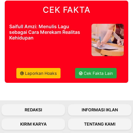
CEK FAKTA
©
Kabarbaru.co
-
2026
Saifull Amzi: Menulis Lagu
sebagai Cara Merekam Realitas
Kehidupan
PT.
Kabarbaru
Media
Holding
Laporkan Hoaks
Cek Fakta Lain
REDAKSI
INFORMASI IKLAN
KIRIM KARYA
TENTANG KAMI