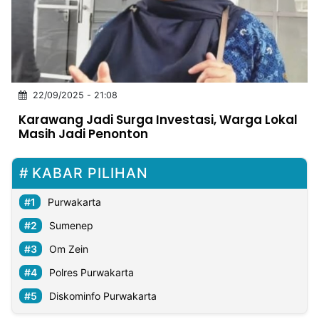
MULTIMEDIA
INDONESIA
Partner
22/09/2025 - 21:08
Insight
Suara
Lens
Daily
Jalan
Idealita
Kita
Dinamikapost.com
Radar
Seedbacklink
NTB
Time
IDN
Jogja
Rakyat
News
Notice
Baru
Karawang Jadi Surga Investasi, Warga Lokal
Masih Jadi Penonton
Follow
Kabarbaru
KABAR PILIHAN
Purwakarta
Sumenep
Om Zein
Polres Purwakarta
Diskominfo Purwakarta