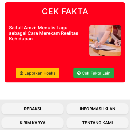
CEK FAKTA
©
Kabarbaru.co
-
2026
Saifull Amzi: Menulis Lagu
sebagai Cara Merekam Realitas
Kehidupan
PT.
Kabarbaru
Media
Holding
Laporkan Hoaks
Cek Fakta Lain
REDAKSI
INFORMASI IKLAN
KIRIM KARYA
TENTANG KAMI