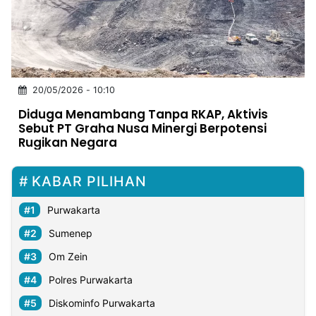
MULTIMEDIA
INDONESIA
Partner
20/05/2026 - 10:10
Insight
Suara
Lens
Daily
Jalan
Idealita
Kita
Radar
Seedbacklink
Diduga Menambang Tanpa RKAP, Aktivis
NTB
Time
IDN
Jogja
Rakyat
News
Notice
Baru
Sebut PT Graha Nusa Minergi Berpotensi
Rugikan Negara
Follow
Kabarbaru
KABAR PILIHAN
Purwakarta
Sumenep
Om Zein
Polres Purwakarta
Diskominfo Purwakarta