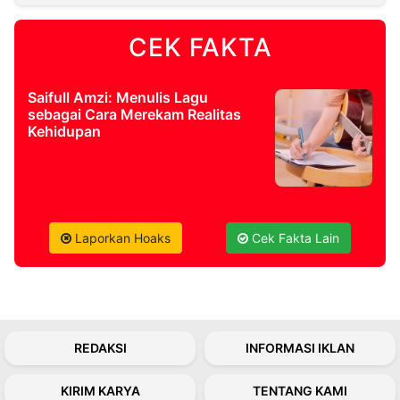
CEK FAKTA
©
Kabarbaru.co
-
2026
Saifull Amzi: Menulis Lagu
sebagai Cara Merekam Realitas
PT.
Kehidupan
Kabarbaru
Media
Holding
Laporkan Hoaks
Cek Fakta Lain
REDAKSI
INFORMASI IKLAN
KIRIM KARYA
TENTANG KAMI