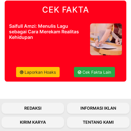
CEK FAKTA
©
Kabarbaru.co
-
2026
Saifull Amzi: Menulis Lagu
sebagai Cara Merekam Realitas
Kehidupan
PT.
Kabarbaru
Media
Holding
Laporkan Hoaks
Cek Fakta Lain
REDAKSI
INFORMASI IKLAN
KIRIM KARYA
TENTANG KAMI