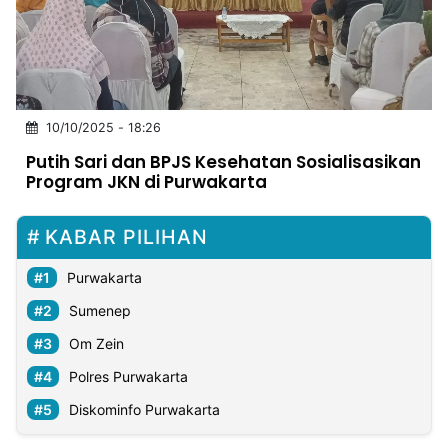
MULTIMEDIA
INDONESIA
Partner
10/10/2025 - 18:26
Insight
Suara
Lens
Daily
Jalan
Idealita
Kita
Radar
Seedbacklink
Putih Sari dan BPJS Kesehatan Sosialisasikan
NTB
Time
IDN
Jogja
Rakyat
News
Notice
Baru
Program JKN di Purwakarta
Follow
Kabarbaru
KABAR PILIHAN
Purwakarta
Sumenep
Om Zein
Polres Purwakarta
Diskominfo Purwakarta