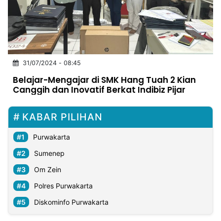
MULTIMEDIA
INDONESIA
Partner
31/07/2024 - 08:45
Insight
Suara
Lens
Daily
Jalan
Idealita
Kita
Dinamikapost.com
Radar
Seedbacklink
Belajar-Mengajar di SMK Hang Tuah 2 Kian
NTB
Time
IDN
Jogja
Rakyat
News
Notice
Baru
Canggih dan Inovatif Berkat Indibiz Pijar
Follow
Kabarbaru
KABAR PILIHAN
Purwakarta
Sumenep
Om Zein
Polres Purwakarta
Diskominfo Purwakarta