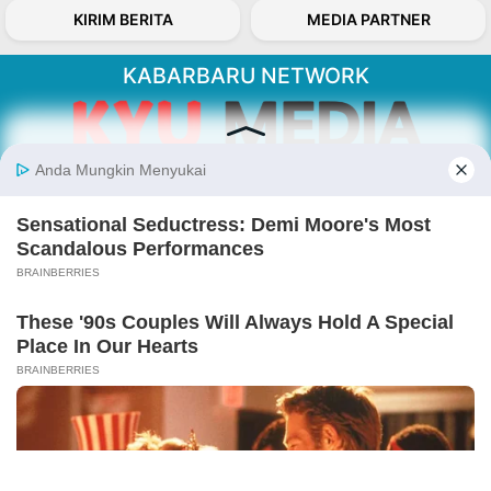
KIRIM BERITA
MEDIA PARTNER
KABARBARU NETWORK
About Our Kabarbaru.co
Kabarbaru.co menyajikan berita aktual dan
inspiratif dari sudut pandang berbaik sangka
serta terverifikasi dari sumber yang tepat.
Follow Kabarbaru