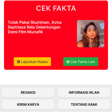
CEK FAKTA
©
Kabarbaru.co
-
2026
Tolak Pakai Stuntman, Acha
Septriasa Rela Gelantungan
Demi Film Munafik
PT.
Kabarbaru
Media
Holding
Laporkan Hoaks
Cek Fakta Lain
REDAKSI
INFORMASI IKLAN
KIRIM KARYA
TENTANG KAMI