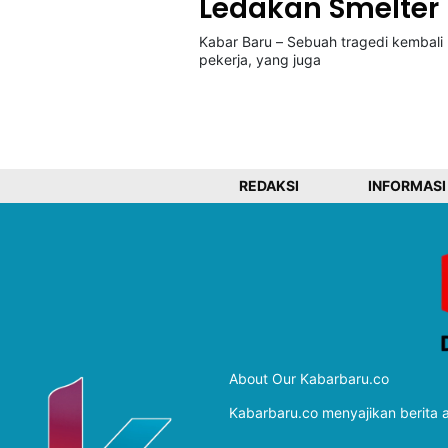
Ledakan Smelter 
Kabar Baru – Sebuah tragedi kembali m
pekerja, yang juga
©
Kabarbaru.co
-
2026
PT.
Kabarbaru
Media
REDAKSI
INFORMASI
Holding
About Our Kabarbaru.co
Kabarbaru.co menyajikan berita ak