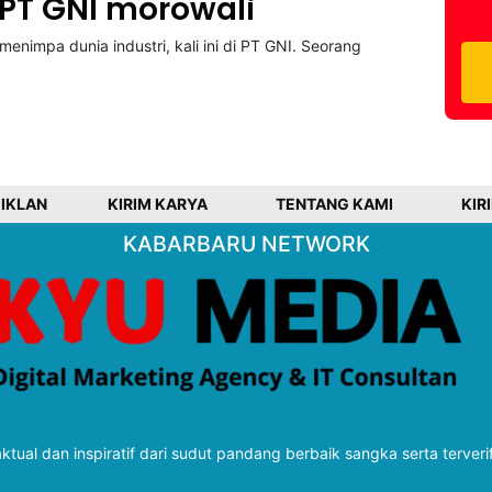
PT GNI morowali
enimpa dunia industri, kali ini di PT GNI. Seorang
 IKLAN
KIRIM KARYA
TENTANG KAMI
KIR
KABARBARU NETWORK
tual dan inspiratif dari sudut pandang berbaik sangka serta terveri