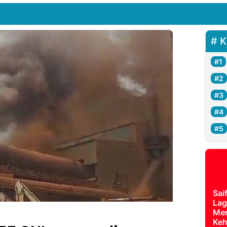
K
Sai
Lag
Mer
Keh