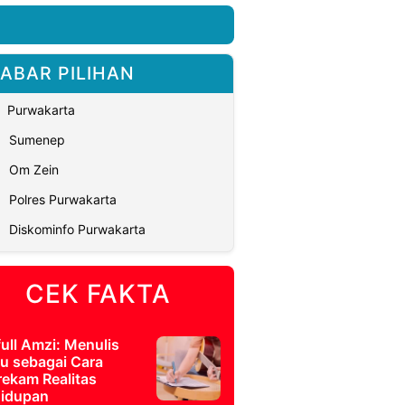
ABAR PILIHAN
Purwakarta
Sumenep
Om Zein
Polres Purwakarta
Diskominfo Purwakarta
CEK FAKTA
full Amzi: Menulis
u sebagai Cara
ekam Realitas
idupan