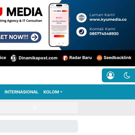
ice
Radar Baru
Seedbacklink
Dinamikapost.com
INTERNASIONAL
KOLOM