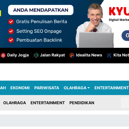
Daily Jogja
Jalan Rakyat
Idealita News
Kita Not
RAH
EKONOMI
PARIWISATA
OLAHRAGA
ENTERTAINMENT
OLAHRAGA
ENTERTAINMENT
PENDIDIKAN