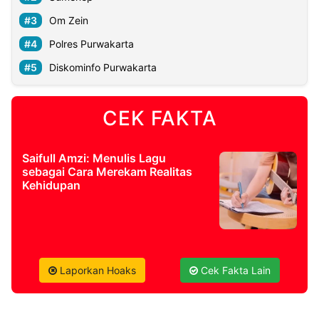
Om Zein
©
Polres Purwakarta
Kabarbaru.co
-
2026
Diskominfo Purwakarta
PT.
Kabarbaru
CEK FAKTA
Media
Holding
Saifull Amzi: Menulis Lagu
sebagai Cara Merekam Realitas
Kehidupan
Laporkan Hoaks
Cek Fakta Lain