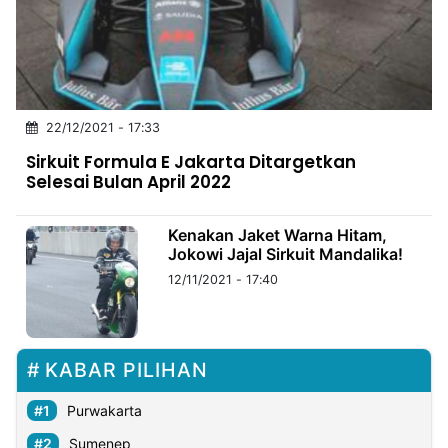
MULTIMEDIA
INDONESIA
Partner
22/12/2021 - 17:33
Insight
Suara
Lens
Daily
Jalan
Idealita
Kita
Radar
Seedbacklink
Sirkuit Formula E Jakarta Ditargetkan
NTB
Time
IDN
Jogja
Rakyat
News
Notice
Baru
Selesai Bulan April 2022
Follow
Kabarbaru
Kenakan Jaket Warna Hitam,
Jokowi Jajal Sirkuit Mandalika!
12/11/2021 - 17:40
KABAR PILIHAN
Purwakarta
Sumenep