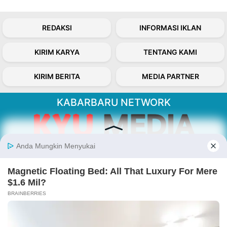
REDAKSI
INFORMASI IKLAN
KIRIM KARYA
TENTANG KAMI
KIRIM BERITA
MEDIA PARTNER
KABARBARU NETWORK
About Our Kabarbaru.co
Kabarbaru.co menyajikan berita aktual dan
inspiratif dari sudut pandang berbaik sangka
serta terverifikasi dari sumber yang tepat.
Follow Kabarbaru