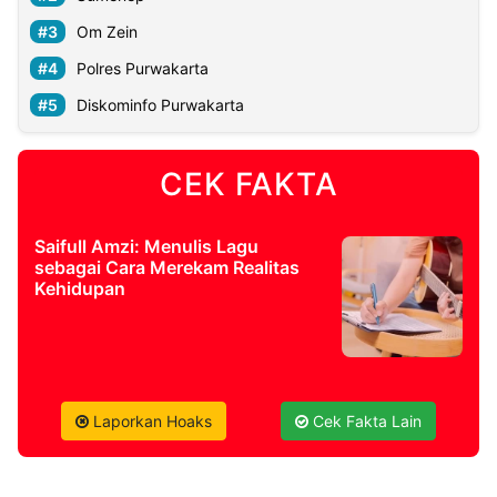
Om Zein
©
Polres Purwakarta
Kabarbaru.co
-
2026
Diskominfo Purwakarta
PT.
Kabarbaru
CEK FAKTA
Media
Holding
Saifull Amzi: Menulis Lagu
sebagai Cara Merekam Realitas
Kehidupan
Laporkan Hoaks
Cek Fakta Lain