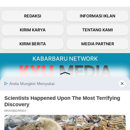
REDAKSI
INFORMASI IKLAN
KIRIM KARYA
TENTANG KAMI
KIRIM BERITA
MEDIA PARTNER
KABARBARU NETWORK
About Our Kabarbaru.co
Kabarbaru.co menyajikan berita aktual dan
inspiratif dari sudut pandang berbaik sangka
serta terverifikasi dari sumber yang tepat.
Follow Kabarbaru