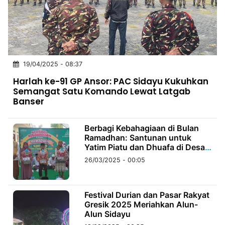
MULTIMEDIA
INDONESIA
Partner
19/04/2025 - 08:37
Insight
Suara
Lens
Daily
Jalan
Idealita
Kita
Dinamikapost.com
Radar
Seedbacklink
Harlah ke-91 GP Ansor: PAC Sidayu Kukuhkan
NTB
Time
IDN
Jogja
Rakyat
News
Notice
Baru
Semangat Satu Komando Lewat Latgab
Banser
Follow
Kabarbaru
Berbagi Kebahagiaan di Bulan
Ramadhan: Santunan untuk
Yatim Piatu dan Dhuafa di Desa
Wadeng
26/03/2025 - 00:05
Festival Durian dan Pasar Rakyat
Gresik 2025 Meriahkan Alun-
Alun Sidayu