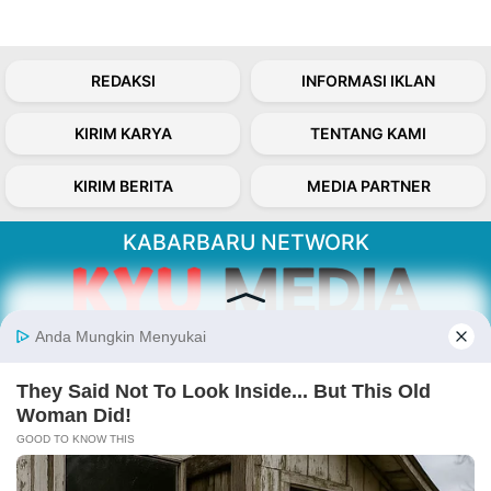
REDAKSI
INFORMASI IKLAN
KIRIM KARYA
TENTANG KAMI
KIRIM BERITA
MEDIA PARTNER
KABARBARU NETWORK
About Our Kabarbaru.co
Kabarbaru.co menyajikan berita aktual dan
inspiratif dari sudut pandang berbaik sangka
serta terverifikasi dari sumber yang tepat.