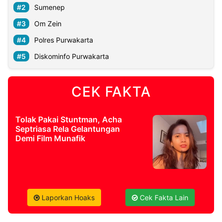
Sumenep
Om Zein
Polres Purwakarta
Diskominfo Purwakarta
CEK FAKTA
Tolak Pakai Stuntman, Acha
Septriasa Rela Gelantungan
Demi Film Munafik
Laporkan Hoaks
Cek Fakta Lain