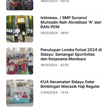
18/02/2025 - 00:25
©
Kabarbaru.co
Istimewa…! SMP Sunanul
-
2026
Muhtadin Raih Akreditasi “A” dari
BAN-PDM
29/12/2024 - 09:51
PT.
Kabarbaru
Media
Holding
Penutupan Lomba Futsal 2024 di
Sidayu: Semangat Sportivitas
dan Kerjasama Membara
18/12/2024 - 22:55
KUA Kecamatan Sidayu Gelar
Bimbingan Manasik Haji Reguler
21/04/2024 - 13:14