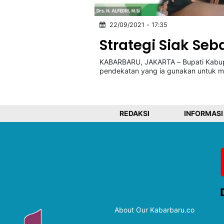
22/09/2021 - 17:35
©
Kabarbaru.co
Strategi Siak Se
-
2026
KABARBARU, JAKARTA – Bupati Kabupa
pendekatan yang ia gunakan untuk m
PT.
Kabarbaru
Media
Holding
REDAKSI
INFORMASI
About Our Kabarbaru.co