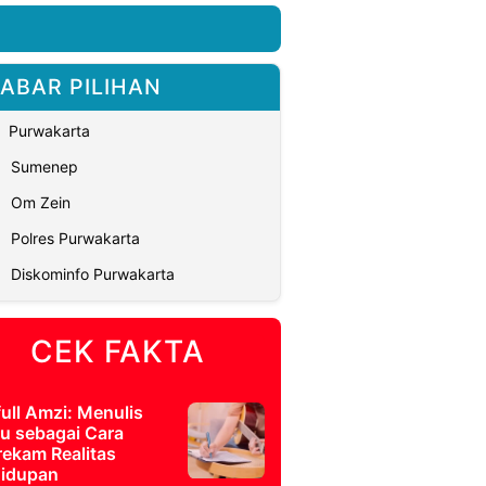
ABAR PILIHAN
Purwakarta
Sumenep
Om Zein
Polres Purwakarta
Diskominfo Purwakarta
CEK FAKTA
full Amzi: Menulis
u sebagai Cara
ekam Realitas
idupan