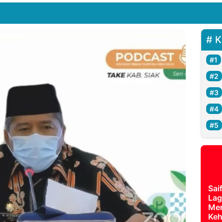
K
Sai
Lag
Mer
Keh