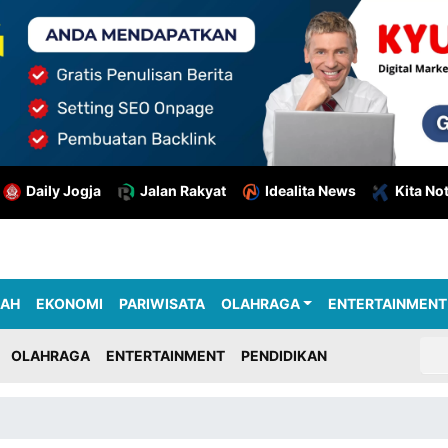
Daily Jogja
Jalan Rakyat
Idealita News
Kita No
RAH
EKONOMI
PARIWISATA
OLAHRAGA
ENTERTAINMENT
OLAHRAGA
ENTERTAINMENT
PENDIDIKAN