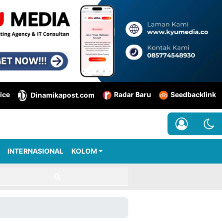
ice
Radar Baru
Seedbacklink
Dinamikapost.com
INTERNASIONAL
KOLOM