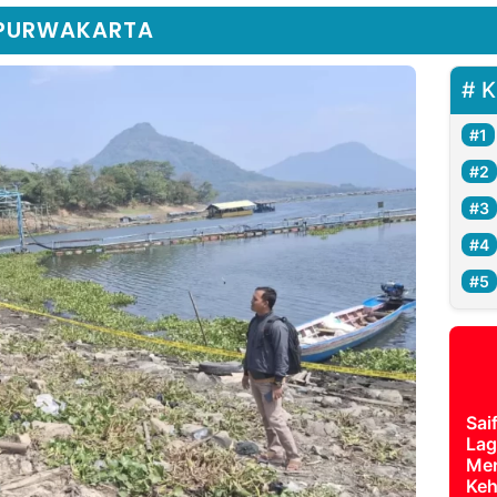
 PURWAKARTA
K
Sai
Lag
Mer
Keh