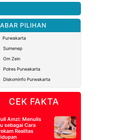
ABAR PILIHAN
Purwakarta
Sumenep
Om Zein
Polres Purwakarta
Diskominfo Purwakarta
CEK FAKTA
full Amzi: Menulis
u sebagai Cara
ekam Realitas
idupan