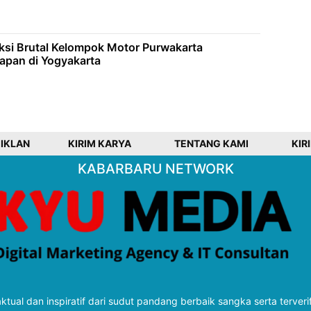
Aksi Brutal Kelompok Motor Purwakarta
apan di Yogyakarta
 IKLAN
KIRIM KARYA
TENTANG KAMI
KIR
KABARBARU NETWORK
tual dan inspiratif dari sudut pandang berbaik sangka serta terveri