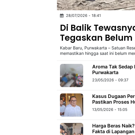
28/07/2026 - 18:41
©
Kabarbaru.co
Di Balik Tewasnya
-
2026
Tegaskan Belum
Kabar Baru, Purwakarta – Satuan Rese
PT.
Kabarbaru
memastikan hingga saat ini belum m
Media
Holding
Aroma Tak Sedap B
Purwakarta
23/05/2026 - 09:37
Kasus Dugaan Perc
Pastikan Proses H
13/05/2026 - 15:05
Harga Beras Naik?
Fakta di Lapangan