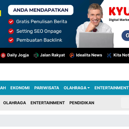
Daily Jogja
Jalan Rakyat
Idealita News
Kita Not
RAH
EKONOMI
PARIWISATA
OLAHRAGA
ENTERTAINMENT
OLAHRAGA
ENTERTAINMENT
PENDIDIKAN