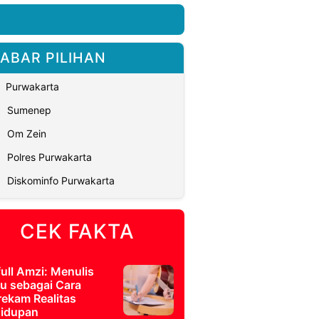
ABAR PILIHAN
Purwakarta
Sumenep
Om Zein
Polres Purwakarta
Diskominfo Purwakarta
CEK FAKTA
full Amzi: Menulis
u sebagai Cara
ekam Realitas
idupan