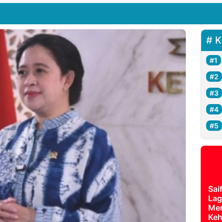
K
Sai
Lag
Mer
Keh