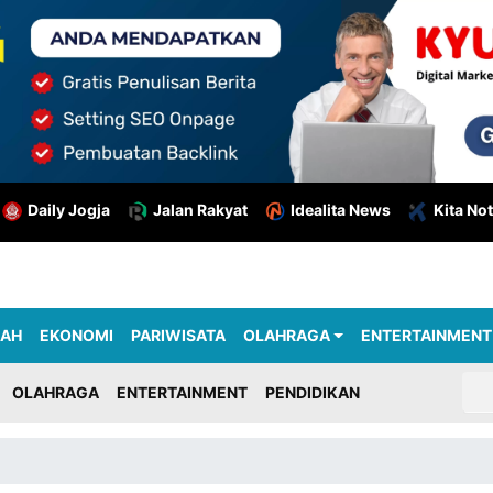
Daily Jogja
Jalan Rakyat
Idealita News
Kita Not
RAH
EKONOMI
PARIWISATA
OLAHRAGA
ENTERTAINMENT
OLAHRAGA
ENTERTAINMENT
PENDIDIKAN