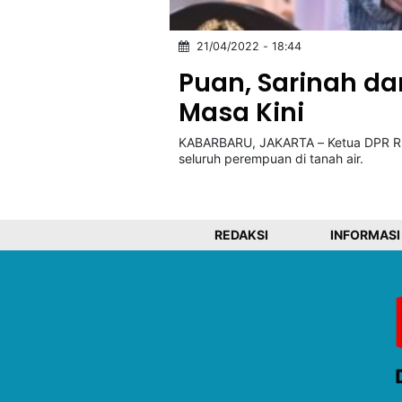
21/04/2022 - 18:44
©
Kabarbaru.co
Puan, Sarinah da
-
2026
Masa Kini
KABARBARU, JAKARTA – Ketua DPR RI 
PT.
Kabarbaru
seluruh perempuan di tanah air.
Media
Holding
REDAKSI
INFORMASI