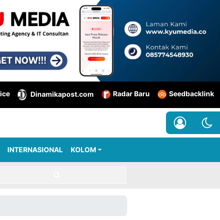
ice
Radar Baru
Seedbacklink
Dinamikapost.com
INTERNASIONAL
KOLOM