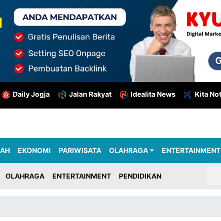
Daily Jogja
Jalan Rakyat
Idealita News
Kita No
RAH
EKONOMI
PARIWISATA
OLAHRAGA
ENTERTAINMENT
OLAHRAGA
ENTERTAINMENT
PENDIDIKAN