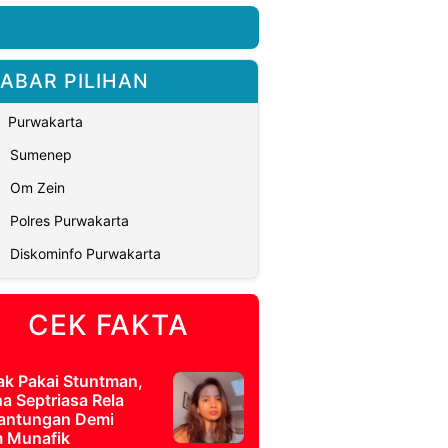
ABAR PILIHAN
Purwakarta
Sumenep
Om Zein
Polres Purwakarta
Diskominfo Purwakarta
CEK FAKTA
ak Pakai Stuntman,
a Septriasa Rela
antungan Demi
m Munafik