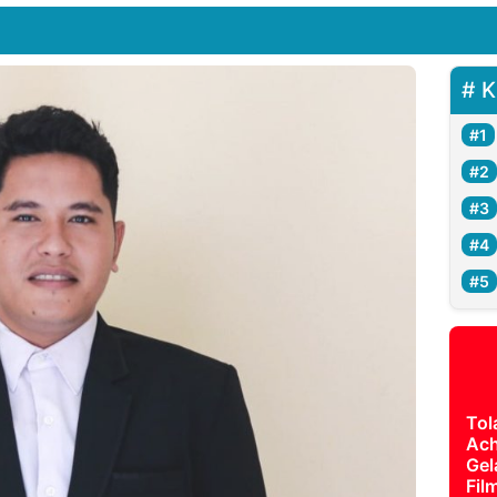
K
Tol
Ach
Gel
Fil