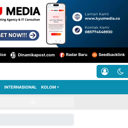
tice
Radar Baru
Seedbacklink
Dinamikapost.com
INTERNASIONAL
KOLOM