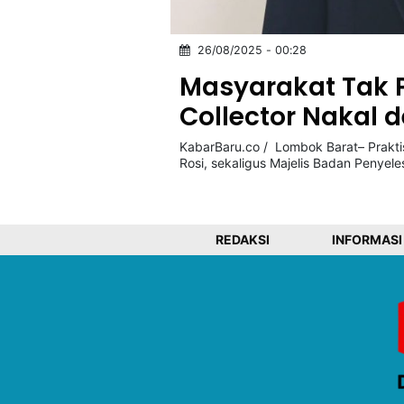
26/08/2025 - 00:28
©
Kabarbaru.co
Masyarakat Tak P
-
2026
Collector Nakal
PT.
KabarBaru.co / Lombok Barat– Prakti
Kabarbaru
Rosi, sekaligus Majelis Badan Penyele
Media
Holding
REDAKSI
INFORMASI