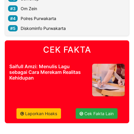
Om Zein
©
Polres Purwakarta
Kabarbaru.co
-
2026
Diskominfo Purwakarta
PT.
Kabarbaru
CEK FAKTA
Media
Holding
Saifull Amzi: Menulis Lagu
sebagai Cara Merekam Realitas
Kehidupan
Laporkan Hoaks
Cek Fakta Lain