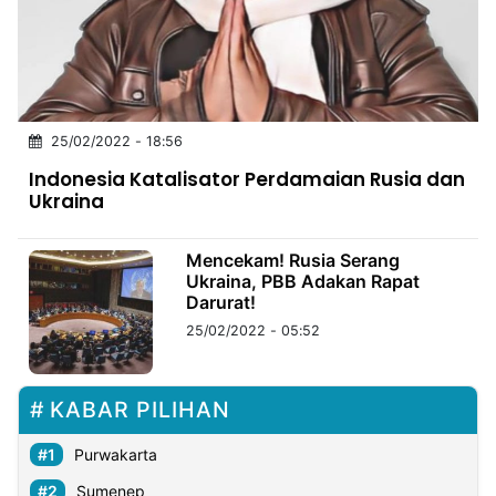
MULTIMEDIA
INDONESIA
Partner
25/02/2022 - 18:56
Insight
Suara
Lens
Daily
Jalan
Idealita
Kita
Radar
Seedbacklink
Indonesia Katalisator Perdamaian Rusia dan
NTB
Time
IDN
Jogja
Rakyat
News
Notice
Baru
Ukraina
Follow
Kabarbaru
Mencekam! Rusia Serang
Ukraina, PBB Adakan Rapat
Darurat!
25/02/2022 - 05:52
KABAR PILIHAN
Purwakarta
Sumenep