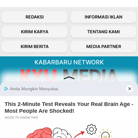
REDAKSI
INFORMASI IKLAN
KIRIM KARYA
TENTANG KAMI
KIRIM BERITA
MEDIA PARTNER
KABARBARU NETWORK
About Our Kabarbaru.co
Kabarbaru.co menyajikan berita aktual dan
inspiratif dari sudut pandang berbaik sangka
serta terverifikasi dari sumber yang tepat.
Follow Kabarbaru