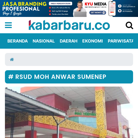
BERANDA
NASIONAL
DAERAH
EKONOMI
PARIWISATA
Informasi
KabarbaruTV
Kirim
Tentang
Iklan
Berita
Kami
RSUD MOH ANWAR SUMENEP
Berita
Nasional
International
Olahraga
Entertainment
Daerah
Pariwisata
Kuliner
Kolom
Network
PT
TREETAN