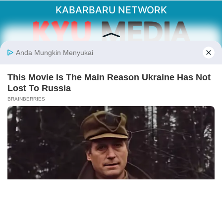
KABARBARU NETWORK
About Our Kabarbaru.co
Kabarbaru.co menyajikan berita aktual dan
inspiratif dari sudut pandang berbaik sangka
serta terverifikasi dari sumber yang tepat.
Follow Kabarbaru
Kabarbaru.co
Copyright © 2026. All rights reserved