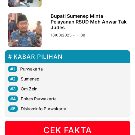
©
Bupati Sumenep Minta
Kabarbaru.co
Pelayanan RSUD Moh Anwar Tak
-
2026
Judes
18/03/2025 - 11:38
PT.
Kabarbaru
Media
Holding
KABAR PILIHAN
Purwakarta
Sumenep
Om Zein
Polres Purwakarta
Diskominfo Purwakarta
CEK FAKTA