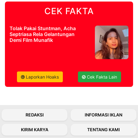
CEK FAKTA
©
Kabarbaru.co
-
2026
Tolak Pakai Stuntman, Acha
Septriasa Rela Gelantungan
Demi Film Munafik
PT.
Kabarbaru
Media
Holding
Laporkan Hoaks
Cek Fakta Lain
REDAKSI
INFORMASI IKLAN
KIRIM KARYA
TENTANG KAMI