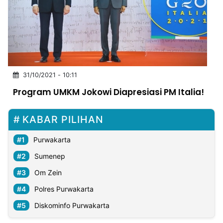
MULTIMEDIA
INDONESIA
Partner
Insight
Suara
Lens
Daily
Jalan
Idealita
Kita
Dinamikapost.com
Radar
Seedbacklink
31/10/2021 - 10:11
NTB
Time
IDN
Jogja
Rakyat
News
Notice
Baru
Program UMKM Jokowi Diapresiasi PM Italia!
Follow
Kabarbaru
KABAR PILIHAN
Purwakarta
Sumenep
Om Zein
Polres Purwakarta
Diskominfo Purwakarta