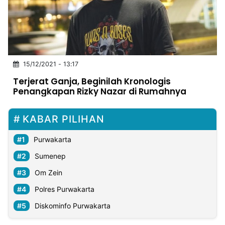
MULTIMEDIA
INDONESIA
Partner
15/12/2021 - 13:17
Insight
Suara
Lens
Daily
Jalan
Idealita
Kita
Dinamikapost.com
Radar
Seedbacklink
Terjerat Ganja, Beginilah Kronologis
NTB
Time
IDN
Jogja
Rakyat
News
Notice
Baru
Penangkapan Rizky Nazar di Rumahnya
Follow
Kabarbaru
KABAR PILIHAN
Purwakarta
Sumenep
Om Zein
Polres Purwakarta
Diskominfo Purwakarta