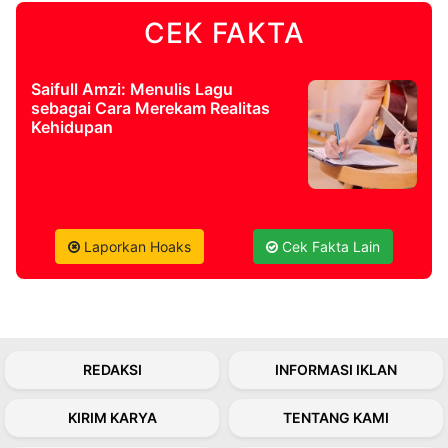
CEK FAKTA
©
Kabarbaru.co
-
2026
Saifull Amzi: Menulis Lagu
sebagai Cara Merekam Realitas
Kehidupan
PT.
Kabarbaru
Media
Holding
Laporkan Hoaks
Cek Fakta Lain
REDAKSI
INFORMASI IKLAN
KIRIM KARYA
TENTANG KAMI