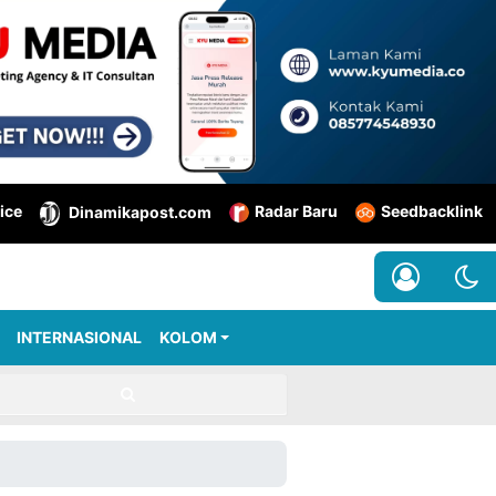
ice
Radar Baru
Seedbacklink
Dinamikapost.com
INTERNASIONAL
KOLOM