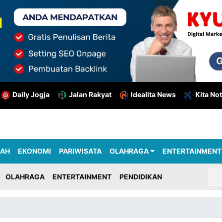
Daily Jogja
Jalan Rakyat
Idealita News
Kita Not
RAH
EKONOMI
PARIWISATA
OLAHRAGA
ENTERTAINMENT
OLAHRAGA
ENTERTAINMENT
PENDIDIKAN