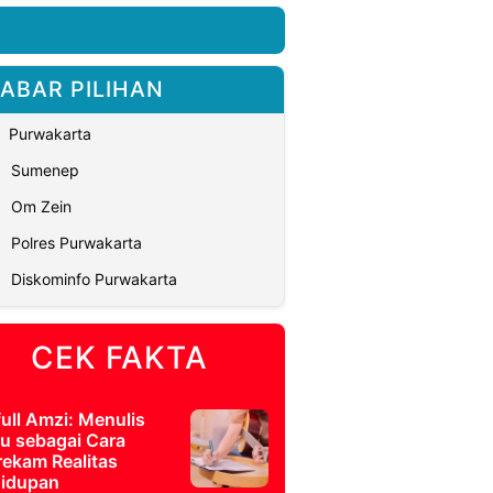
ABAR PILIHAN
Purwakarta
Sumenep
Om Zein
Polres Purwakarta
Diskominfo Purwakarta
CEK FAKTA
full Amzi: Menulis
u sebagai Cara
ekam Realitas
idupan