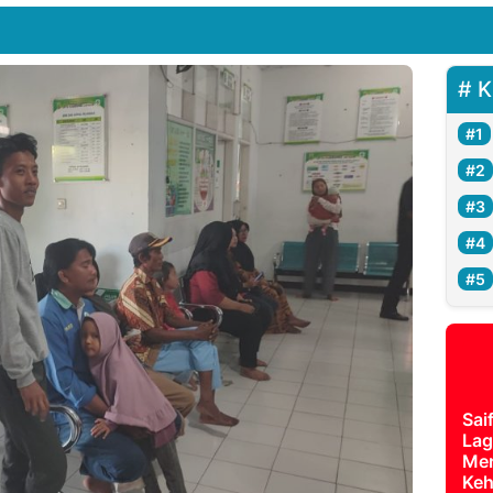
K
Sai
Lag
Mer
Keh