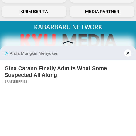
KIRIM BERITA
MEDIA PARTNER
KABARBARU NETWORK
About Our Kabarbaru.co
Kabarbaru.co menyajikan berita aktual dan
inspiratif dari sudut pandang berbaik sangka
serta terverifikasi dari sumber yang tepat.
Follow Kabarbaru