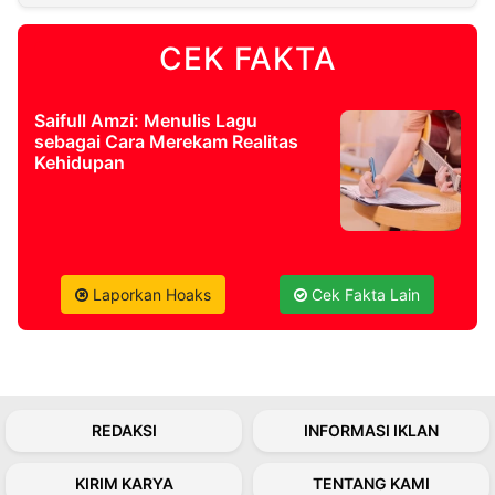
CEK FAKTA
©
Kabarbaru.co
-
2026
Saifull Amzi: Menulis Lagu
sebagai Cara Merekam Realitas
PT.
Kehidupan
Kabarbaru
Media
Holding
Laporkan Hoaks
Cek Fakta Lain
REDAKSI
INFORMASI IKLAN
KIRIM KARYA
TENTANG KAMI