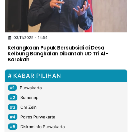
MULTIMEDIA
INDONESIA
Partner
03/11/2025 - 14:54
Insight
Suara
Lens
Daily
Jalan
Idealita
Kita
Dinamikapost.com
Radar
Seedbacklink
Kelangkaan Pupuk Bersubsidi di Desa
NTB
Time
IDN
Jogja
Rakyat
News
Notice
Baru
Kelbung Bangkalan Dibantah UD Tri Al-
Barokah
Follow
Kabarbaru
KABAR PILIHAN
Purwakarta
Sumenep
Om Zein
Polres Purwakarta
Diskominfo Purwakarta