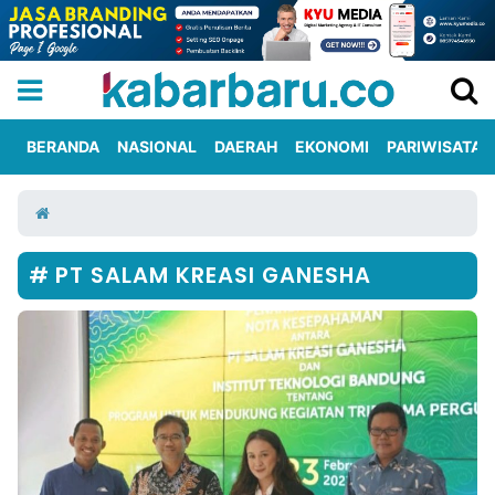
BERANDA
NASIONAL
DAERAH
EKONOMI
PARIWISATA
Informasi
KabarbaruTV
Kirim
Tentang
Iklan
Berita
Kami
PT SALAM KREASI GANESHA
Berita
Nasional
International
Olahraga
Entertainment
Daerah
Pariwisata
Kuliner
Kolom
Network
PT
TREETAN