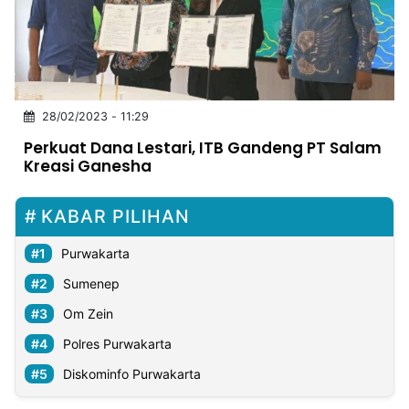
MULTIMEDIA
INDONESIA
Partner
28/02/2023 - 11:29
Insight
Suara
Lens
Daily
Jalan
Idealita
Kita
Dinamikapost.com
Radar
Seedbacklink
Perkuat Dana Lestari, ITB Gandeng PT Salam
NTB
Time
IDN
Jogja
Rakyat
News
Notice
Baru
Kreasi Ganesha
Follow
Kabarbaru
KABAR PILIHAN
Purwakarta
Sumenep
Om Zein
Polres Purwakarta
Diskominfo Purwakarta