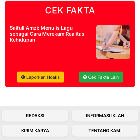
CEK FAKTA
©
Kabarbaru.co
-
2026
Saifull Amzi: Menulis Lagu
sebagai Cara Merekam Realitas
Kehidupan
PT.
Kabarbaru
Media
Holding
Laporkan Hoaks
Cek Fakta Lain
REDAKSI
INFORMASI IKLAN
KIRIM KARYA
TENTANG KAMI