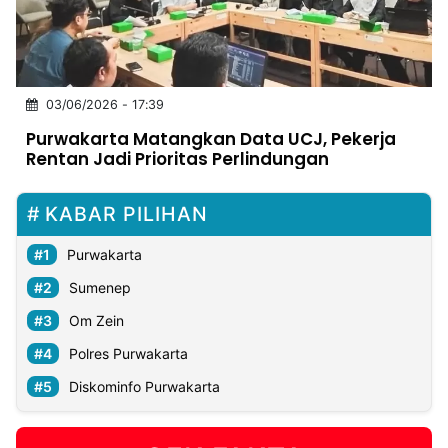
MULTIMEDIA
INDONESIA
Partner
03/06/2026 - 17:39
Purwakarta Matangkan Data UCJ, Pekerja
Insight
Suara
Lens
Daily
Jalan
Idealita
Kita
Dinamikapost.com
Radar
Seedbacklink
Rentan Jadi Prioritas Perlindungan
NTB
Time
IDN
Jogja
Rakyat
News
Notice
Baru
KABAR PILIHAN
Follow
Kabarbaru
Purwakarta
Sumenep
Om Zein
Polres Purwakarta
Diskominfo Purwakarta