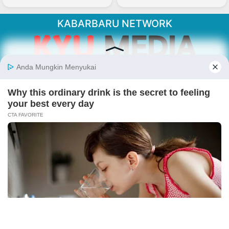
KABARBARU NETWORK
About Our Kabarbaru.co
Kabarbaru.co menyajikan berita aktual dan
inspiratif dari sudut pandang berbaik sangka
serta terverifikasi dari sumber yang tepat.
Follow Kabarbaru