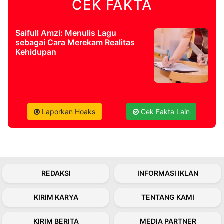
CEK FAKTA
©
Kabarbaru.co
Saifull Amzi: Menulis Lagu
-
sebagai Cara Merekam Realitas
2026
Kehidupan
PT.
Kabarbaru
Media
Holding
Laporkan Hoaks
Cek Fakta Lain
REDAKSI
INFORMASI IKLAN
KIRIM KARYA
TENTANG KAMI
KIRIM BERITA
MEDIA PARTNER