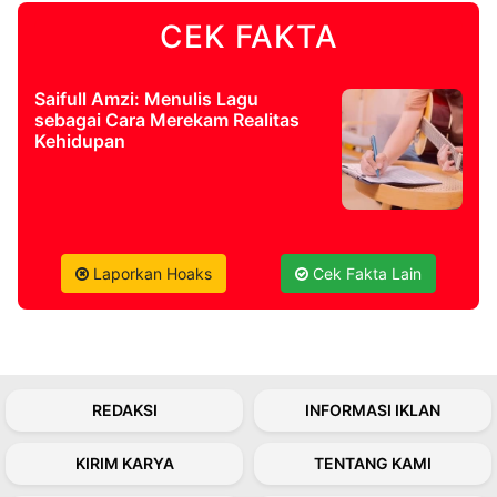
CEK FAKTA
©
Kabarbaru.co
-
2026
Saifull Amzi: Menulis Lagu
sebagai Cara Merekam Realitas
Kehidupan
PT.
Kabarbaru
Media
Holding
Laporkan Hoaks
Cek Fakta Lain
REDAKSI
INFORMASI IKLAN
KIRIM KARYA
TENTANG KAMI