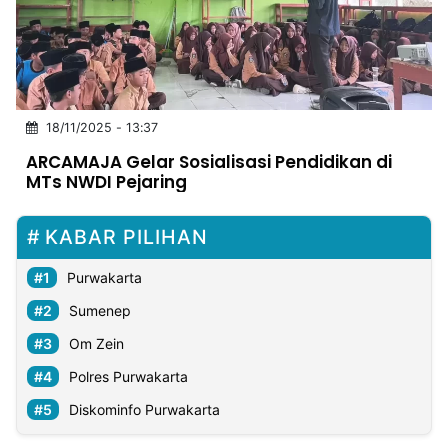
MULTIMEDIA
INDONESIA
Partner
18/11/2025 - 13:37
Insight
Suara
Lens
Daily
Jalan
Idealita
Kita
Radar
Seedbacklink
ARCAMAJA Gelar Sosialisasi Pendidikan di
NTB
Time
IDN
Jogja
Rakyat
News
Notice
Baru
MTs NWDI Pejaring
Follow
Kabarbaru
KABAR PILIHAN
Purwakarta
Sumenep
Om Zein
Polres Purwakarta
Diskominfo Purwakarta