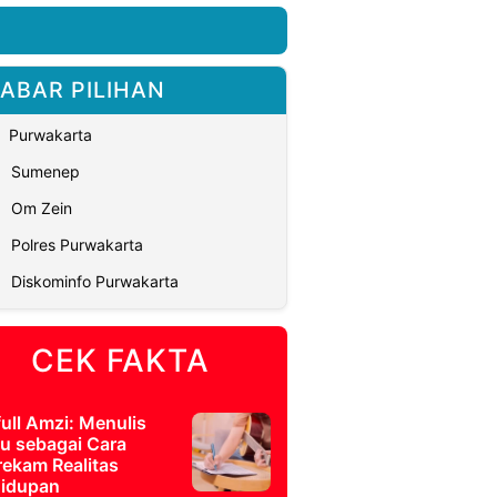
ABAR PILIHAN
Purwakarta
Sumenep
Om Zein
Polres Purwakarta
Diskominfo Purwakarta
CEK FAKTA
full Amzi: Menulis
u sebagai Cara
ekam Realitas
idupan