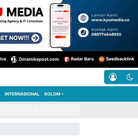
ice
Radar Baru
Seedbacklink
Dinamikapost.com
INTERNASIONAL
KOLOM