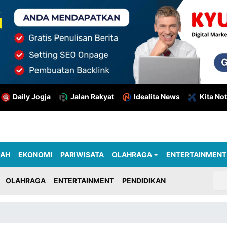
Daily Jogja
Jalan Rakyat
Idealita News
Kita Not
RAH
EKONOMI
PARIWISATA
OLAHRAGA
ENTERTAINMENT
OLAHRAGA
ENTERTAINMENT
PENDIDIKAN