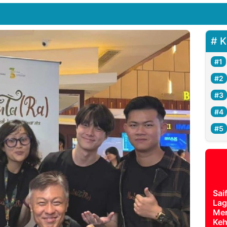
K
Sai
Lag
Mer
Keh