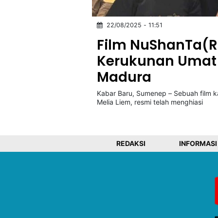
22/08/2025 - 11:51
©
Kabarbaru.co
Film NuShanTa(Ra
-
2026
Kerukunan Umat
Madura
PT.
Kabarbaru
Media
Kabar Baru, Sumenep – Sebuah film ka
Holding
Melia Liem, resmi telah menghiasi
REDAKSI
INFORMASI