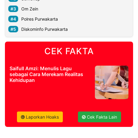
Om Zein
©
Polres Purwakarta
Kabarbaru.co
-
2026
Diskominfo Purwakarta
PT.
Kabarbaru
CEK FAKTA
Media
Holding
Saifull Amzi: Menulis Lagu
sebagai Cara Merekam Realitas
Kehidupan
Laporkan Hoaks
Cek Fakta Lain