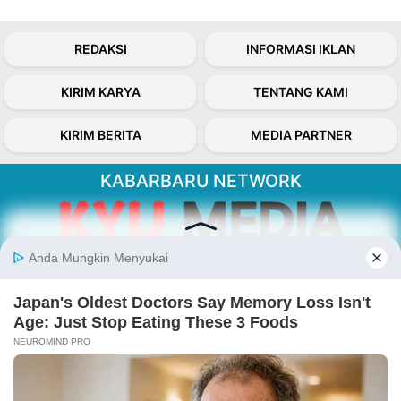
REDAKSI
INFORMASI IKLAN
KIRIM KARYA
TENTANG KAMI
KIRIM BERITA
MEDIA PARTNER
KABARBARU NETWORK
About Our Kabarbaru.co
Kabarbaru.co menyajikan berita aktual dan
inspiratif dari sudut pandang berbaik sangka
serta terverifikasi dari sumber yang tepat.
Follow Kabarbaru