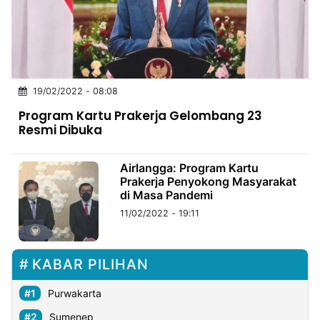
MULTIMEDIA
INDONESIA
Partner
19/02/2022 - 08:08
Insight
Suara
Lens
Daily
Jalan
Idealita
Kita
Dinamikapost.com
Radar
Seedbacklink
Program Kartu Prakerja Gelombang 23
NTB
Time
IDN
Jogja
Rakyat
News
Notice
Baru
Resmi Dibuka
Follow
Kabarbaru
Airlangga: Program Kartu
Prakerja Penyokong Masyarakat
di Masa Pandemi
11/02/2022 - 19:11
KABAR PILIHAN
Purwakarta
Sumenep