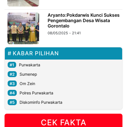
©
Aryanto:Pokdarwis Kunci Sukses
Kabarbaru.co
Pengembangan Desa Wisata
-
2026
Gorontalo
08/05/2025 - 21:41
PT.
Kabarbaru
Media
Holding
KABAR PILIHAN
Purwakarta
Sumenep
Om Zein
Polres Purwakarta
Diskominfo Purwakarta
CEK FAKTA