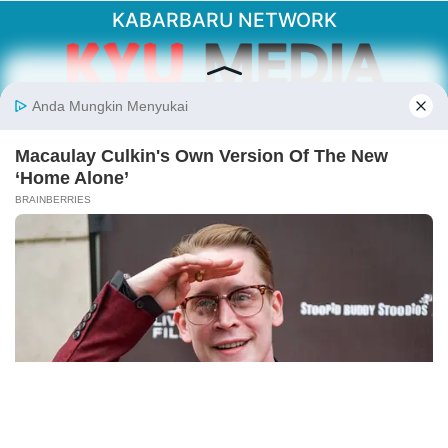
KABARBARU NETWORK
About Our Kabarbaru.co
Kabarbaru.co menyajikan berita aktual dan
inspiratif dari sudut pandang berbaik sangka
serta terverifikasi dari sumber yang tepat.
Follow Kabarbaru
Kabarbaru.co
Copyright © 2026. All rights reserved