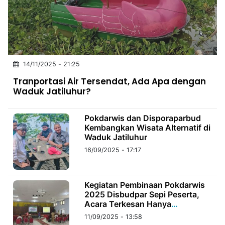
MULTIMEDIA
INDONESIA
Partner
14/11/2025 - 21:25
Insight
Suara
Lens
Daily
Jalan
Idealita
Kita
Radar
Seedbacklink
Tranportasi Air Tersendat, Ada Apa dengan
NTB
Time
IDN
Jogja
Rakyat
News
Notice
Baru
Waduk Jatiluhur?
Follow
Kabarbaru
Pokdarwis dan Disporaparbud
Kembangkan Wisata Alternatif di
Waduk Jatiluhur
16/09/2025 - 17:17
Kegiatan Pembinaan Pokdarwis
2025 Disbudpar Sepi Peserta,
Acara Terkesan Hanya
Formalitas Habiskan Anggaran
11/09/2025 - 13:58