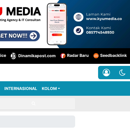
tice
Radar Baru
Seedbacklink
Dinamikapost.com
INTERNASIONAL
KOLOM