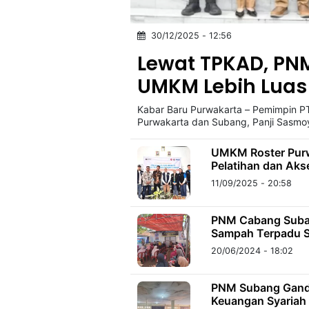
30/12/2025 - 12:56
©
Kabarbaru.co
Lewat TPKAD, PN
-
2026
UMKM Lebih Luas
Kabar Baru Purwakarta – Pemimpin P
PT.
Kabarbaru
Purwakarta dan Subang, Panji Sasmo
Media
Holding
UMKM Roster Purw
Pelatihan dan Akse
11/09/2025 - 20:58
PNM Cabang Suban
Sampah Terpadu S
20/06/2024 - 18:02
PNM Subang Ganden
Keuangan Syariah 