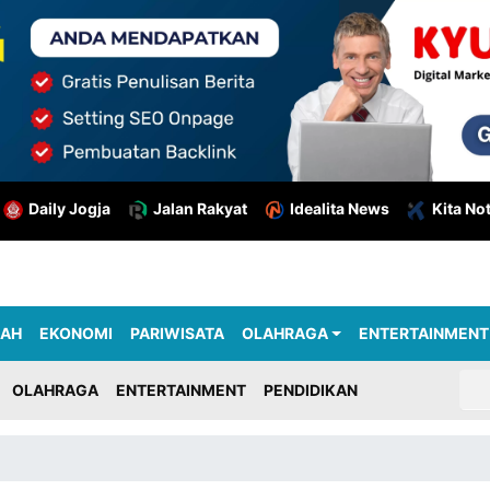
Daily Jogja
Jalan Rakyat
Idealita News
Kita No
RAH
EKONOMI
PARIWISATA
OLAHRAGA
ENTERTAINMENT
OLAHRAGA
ENTERTAINMENT
PENDIDIKAN