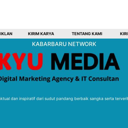
 IKLAN
KIRIM KARYA
TENTANG KAMI
KIR
KABARBARU NETWORK
tual dan inspiratif dari sudut pandang berbaik sangka serta terveri