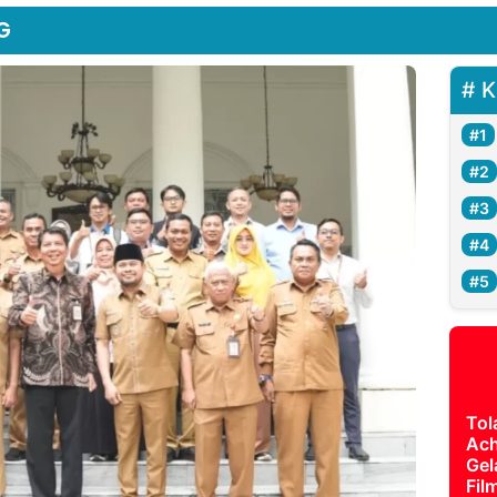
G
K
Tol
Ach
Gel
Fil