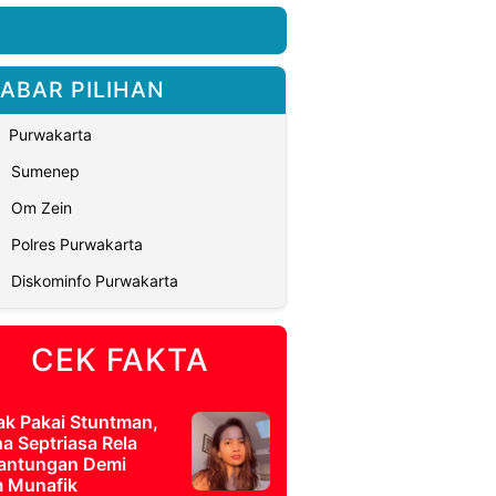
ABAR PILIHAN
Purwakarta
Sumenep
Om Zein
Polres Purwakarta
Diskominfo Purwakarta
CEK FAKTA
ak Pakai Stuntman,
a Septriasa Rela
antungan Demi
m Munafik