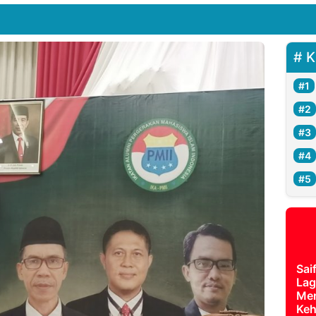
K
Sai
Lag
Mer
Keh