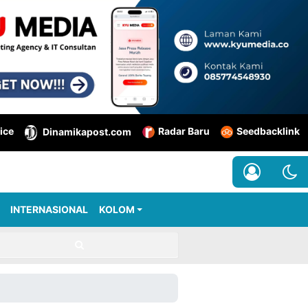
ice
Radar Baru
Seedbacklink
Dinamikapost.com
INTERNASIONAL
KOLOM