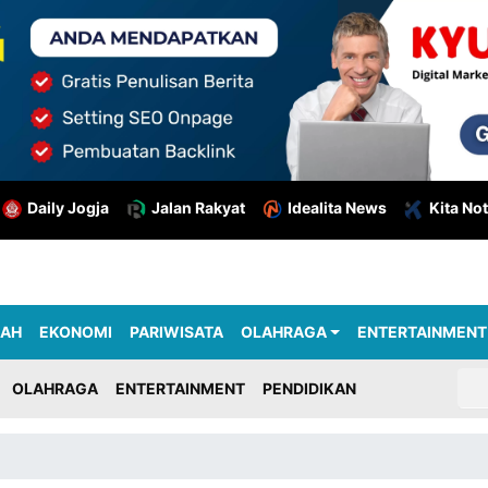
Daily Jogja
Jalan Rakyat
Idealita News
Kita Not
RAH
EKONOMI
PARIWISATA
OLAHRAGA
ENTERTAINMENT
OLAHRAGA
ENTERTAINMENT
PENDIDIKAN