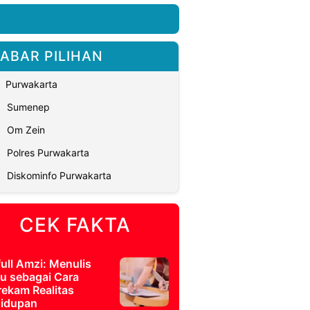
ABAR PILIHAN
Purwakarta
Sumenep
Om Zein
Polres Purwakarta
Diskominfo Purwakarta
CEK FAKTA
full Amzi: Menulis
u sebagai Cara
ekam Realitas
idupan