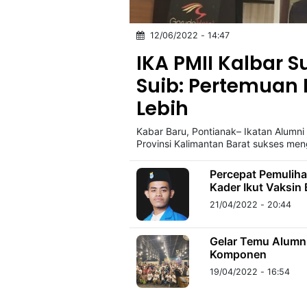
12/06/2022 - 14:47
©
Kabarbaru.co
IKA PMII Kalbar S
-
2026
Suib: Pertemuan
Lebih
PT.
Kabarbaru
Media
Kabar Baru, Pontianak– Ikatan Alumni
Holding
Provinsi Kalimantan Barat sukses meng
Percepat Pemuliha
Kader Ikut Vaksin
21/04/2022 - 20:44
Gelar Temu Alumni
Komponen
19/04/2022 - 16:54