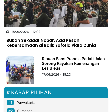
MULTIMEDIA
INDONESIA
Partner
18/06/2026 - 12:07
Insight
Suara
Lens
Daily
Jalan
Idealita
Kita
Dinamikapost.com
Radar
Seedbacklink
Bukan Sekadar Nobar, Ada Pesan
NTB
Time
IDN
Jogja
Rakyat
News
Notice
Baru
Kebersamaan di Balik Euforia Piala Dunia
Follow
Kabarbaru
Ribuan Fans Prancis Padati Jalan
Sorong Rayakan Kemenangan
Les Bleus
17/06/2026 - 15:23
KABAR PILIHAN
Purwakarta
Sumenep