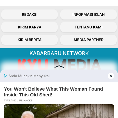
REDAKSI
INFORMASI IKLAN
KIRIM KARYA
TENTANG KAMI
KIRIM BERITA
MEDIA PARTNER
KABARBARU NETWORK
About Our Kabarbaru.co
Kabarbaru.co menyajikan berita aktual dan
inspiratif dari sudut pandang berbaik sangka
serta terverifikasi dari sumber yang tepat.
Follow Kabarbaru