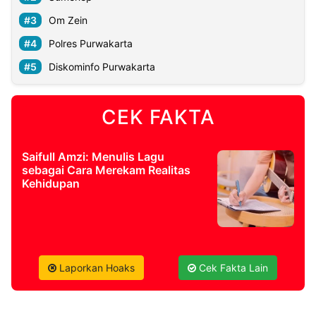
Om Zein
©
Polres Purwakarta
Kabarbaru.co
-
2026
Diskominfo Purwakarta
PT.
Kabarbaru
CEK FAKTA
Media
Holding
Saifull Amzi: Menulis Lagu
sebagai Cara Merekam Realitas
Kehidupan
Laporkan Hoaks
Cek Fakta Lain