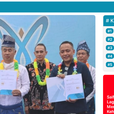
K
Sai
Lag
Mer
Keh