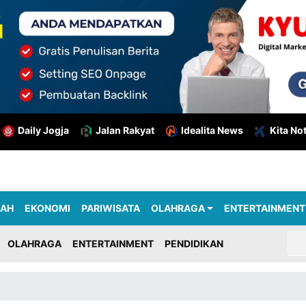
Daily Jogja
Jalan Rakyat
Idealita News
Kita No
RAH
EKONOMI
PARIWISATA
OLAHRAGA
ENTERTAINMENT
OLAHRAGA
ENTERTAINMENT
PENDIDIKAN