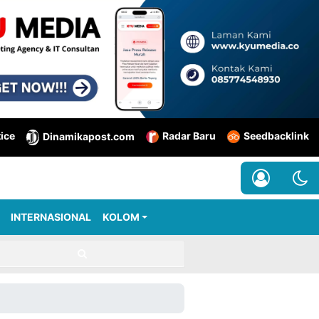
tice
Radar Baru
Seedbacklink
Dinamikapost.com
INTERNASIONAL
KOLOM