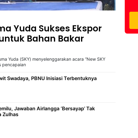
sma Yuda Sukses Ekspor
untuk Bahan Bakar
arisma Yuda (SKY) menyelenggarakan acara “New SKY
as pencapaian
awit Swadaya, PBNU Inisiasi Terbentuknya
milu, Jawaban Airlangga ‘Bersayap’ Tak
a Zulhas