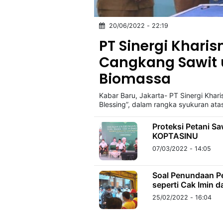
20/06/2022 - 22:19
©
Kabarbaru.co
PT Sinergi Khari
-
2026
Cangkang Sawit 
Biomassa
PT.
Kabarbaru
Media
Kabar Baru, Jakarta- PT Sinergi Kh
Holding
Blessing”, dalam rangka syukuran at
Proteksi Petani S
KOPTASINU
07/03/2022 - 14:05
Soal Penundaan Pe
seperti Cak Imin d
25/02/2022 - 16:04