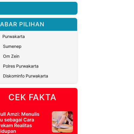
ABAR PILIHAN
Purwakarta
Sumenep
Om Zein
Polres Purwakarta
Diskominfo Purwakarta
CEK FAKTA
full Amzi: Menulis
u sebagai Cara
ekam Realitas
idupan