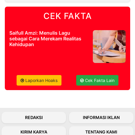
CEK FAKTA
©
Kabarbaru.co
-
2026
Saifull Amzi: Menulis Lagu
sebagai Cara Merekam Realitas
PT.
Kehidupan
Kabarbaru
Media
Holding
Laporkan Hoaks
Cek Fakta Lain
REDAKSI
INFORMASI IKLAN
KIRIM KARYA
TENTANG KAMI