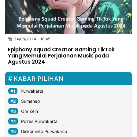
MULTIMEDIA
INDONESIA
Partner
24/08/2024 - 18:45
Insight
Suara
Lens
Daily
Jalan
Idealita
Kita
Dinamikapost.com
Radar
Seedbacklink
Epiphany Squad Creator Gaming TikTok
NTB
Time
IDN
Jogja
Rakyat
News
Notice
Baru
Yang Memulai Perjalanan Musik pada
Agustus 2024
Follow
Kabarbaru
KABAR PILIHAN
Purwakarta
Sumenep
Om Zein
Polres Purwakarta
Diskominfo Purwakarta