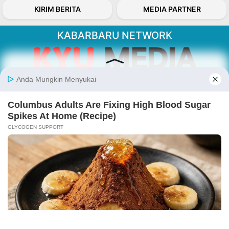
KIRIM BERITA
MEDIA PARTNER
KABARBARU NETWORK
About Our Kabarbaru.co
Kabarbaru.co menyajikan berita aktual dan
inspiratif dari sudut pandang berbaik sangka
serta terverifikasi dari sumber yang tepat.
Follow Kabarbaru