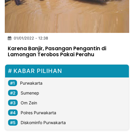
MULTIMEDIA
INDONESIA
Partner
01/01/2022 - 12:38
Insight
Suara
Lens
Daily
Jalan
Idealita
Kita
Dinamikapost.com
Radar
Seedbacklink
Karena Banjir, Pasangan Pengantin di
NTB
Time
IDN
Jogja
Rakyat
News
Notice
Baru
Lamongan Terobos Pakai Perahu
Follow
Kabarbaru
KABAR PILIHAN
Purwakarta
Sumenep
Om Zein
Polres Purwakarta
Diskominfo Purwakarta