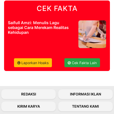
CEK FAKTA
©
Kabarbaru.co
-
2026
Saifull Amzi: Menulis Lagu
sebagai Cara Merekam Realitas
Kehidupan
PT.
Kabarbaru
Media
Holding
Laporkan Hoaks
Cek Fakta Lain
REDAKSI
INFORMASI IKLAN
KIRIM KARYA
TENTANG KAMI