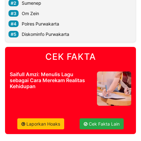
Sumenep
Om Zein
©
Kabarbaru.co
-
Polres Purwakarta
2026
Diskominfo Purwakarta
PT.
Kabarbaru
Media
CEK FAKTA
Holding
Saifull Amzi: Menulis Lagu
sebagai Cara Merekam Realitas
Kehidupan
Laporkan Hoaks
Cek Fakta Lain