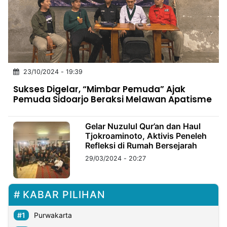
MULTIMEDIA
INDONESIA
Partner
Insight
Suara
Lens
Daily
Jalan
Idealita
Kita
Dinamikapost.com
Radar
Seedbacklink
23/10/2024 - 19:39
NTB
Time
IDN
Jogja
Rakyat
News
Notice
Baru
Sukses Digelar, “Mimbar Pemuda” Ajak
Pemuda Sidoarjo Beraksi Melawan Apatisme
Follow
Kabarbaru
Gelar Nuzulul Qur’an dan Haul
Tjokroaminoto, Aktivis Peneleh
Refleksi di Rumah Bersejarah
29/03/2024 - 20:27
KABAR PILIHAN
Purwakarta