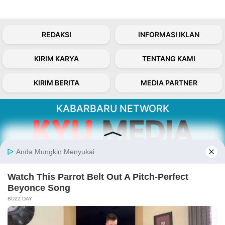
REDAKSI
INFORMASI IKLAN
KIRIM KARYA
TENTANG KAMI
KIRIM BERITA
MEDIA PARTNER
KABARBARU NETWORK
About Our Kabarbaru.co
Kabarbaru.co menyajikan berita aktual dan
inspiratif dari sudut pandang berbaik sangka
serta terverifikasi dari sumber yang tepat.