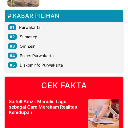
©
KABAR PILIHAN
Kabarbaru.co
-
2026
Purwakarta
Sumenep
PT.
Kabarbaru
Om Zein
Media
Holding
Polres Purwakarta
Diskominfo Purwakarta
CEK FAKTA
Saifull Amzi: Menulis Lagu
sebagai Cara Merekam Realitas
Kehidupan