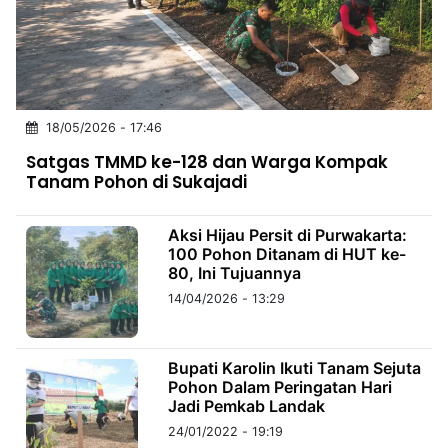
MULTIMEDIA
INDONESIA
Partner
18/05/2026 - 17:46
Insight
Suara
Lens
Daily
Jalan
Idealita
Kita
Radar
Seedbacklink
Satgas TMMD ke-128 dan Warga Kompak
NTB
Time
IDN
Jogja
Rakyat
News
Notice
Baru
Tanam Pohon di Sukajadi
Follow
Kabarbaru
Aksi Hijau Persit di Purwakarta:
100 Pohon Ditanam di HUT ke-
80, Ini Tujuannya
14/04/2026 - 13:29
Bupati Karolin Ikuti Tanam Sejuta
Pohon Dalam Peringatan Hari
Jadi Pemkab Landak
24/01/2022 - 19:19