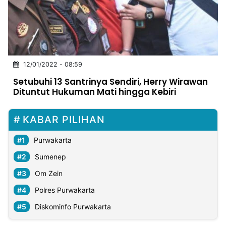
MULTIMEDIA
INDONESIA
Partner
12/01/2022 - 08:59
Insight
Suara
Lens
Daily
Jalan
Idealita
Kita
Dinamikapost.com
Radar
Seedbacklink
Setubuhi 13 Santrinya Sendiri, Herry Wirawan
NTB
Time
IDN
Jogja
Rakyat
News
Notice
Baru
Dituntut Hukuman Mati hingga Kebiri
Follow
Kabarbaru
KABAR PILIHAN
Purwakarta
Sumenep
Om Zein
Polres Purwakarta
Diskominfo Purwakarta