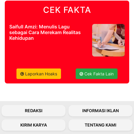
CEK FAKTA
©
Kabarbaru.co
-
2026
Saifull Amzi: Menulis Lagu
sebagai Cara Merekam Realitas
Kehidupan
PT.
Kabarbaru
Media
Holding
Laporkan Hoaks
Cek Fakta Lain
REDAKSI
INFORMASI IKLAN
KIRIM KARYA
TENTANG KAMI