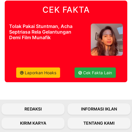
CEK FAKTA
©
Kabarbaru.co
-
2026
Tolak Pakai Stuntman, Acha
Septriasa Rela Gelantungan
Demi Film Munafik
PT.
Kabarbaru
Media
Holding
Laporkan Hoaks
Cek Fakta Lain
REDAKSI
INFORMASI IKLAN
KIRIM KARYA
TENTANG KAMI