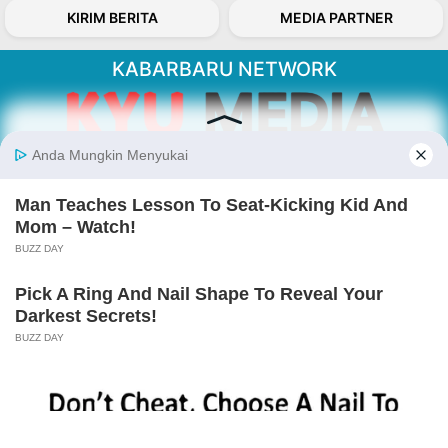
KIRIM BERITA
MEDIA PARTNER
KABARBARU NETWORK
About Our Kabarbaru.co
Kabarbaru.co menyajikan berita aktual dan
inspiratif dari sudut pandang berbaik sangka
serta terverifikasi dari sumber yang tepat.
Follow Kabarbaru