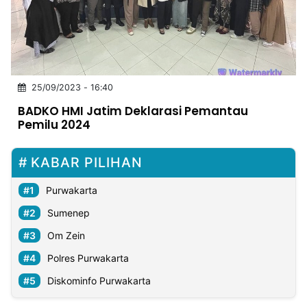
MULTIMEDIA
INDONESIA
Partner
25/09/2023 - 16:40
Insight
Suara
Lens
Daily
Jalan
Idealita
Kita
Dinamikapost.com
Radar
Seedbacklink
BADKO HMI Jatim Deklarasi Pemantau
NTB
Time
IDN
Jogja
Rakyat
News
Notice
Baru
Pemilu 2024
Follow
Kabarbaru
KABAR PILIHAN
Purwakarta
Sumenep
Om Zein
Polres Purwakarta
Diskominfo Purwakarta