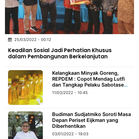
MULTIMEDIA
INDONESIA
Partner
25/03/2022 - 00:12
Insight
Suara
Lens
Daily
Jalan
Idealita
Kita
Dinamikapost.com
Radar
Seedbacklink
Keadilan Sosial Jadi Perhatian Khusus
NTB
Time
IDN
Jogja
Rakyat
News
Notice
Baru
dalam Pembangunan Berkelanjutan
Follow
Kabarbaru
Kelangkaan Minyak Goreng,
REPDEM : Copot Mendag Lutfi
dan Tangkap Pelaku Sabotase
Bahan Pokok!
11/03/2022 - 10:45
Budiman Sudjatmiko Soroti Masa
Depan Periset Eijkman yang
Diberhentikan
03/01/2022 - 19:03