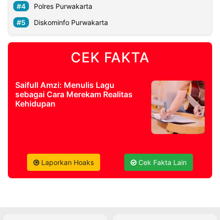
Polres Purwakarta
Diskominfo Purwakarta
CEK FAKTA
Saifull Amzi: Menulis Lagu
sebagai Cara Merekam Realitas
Kehidupan
Laporkan Hoaks
Cek Fakta Lain