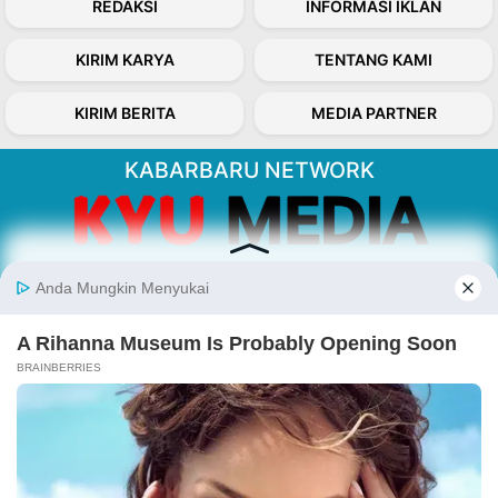
REDAKSI
INFORMASI IKLAN
KIRIM KARYA
TENTANG KAMI
KIRIM BERITA
MEDIA PARTNER
KABARBARU NETWORK
About Our Kabarbaru.co
Kabarbaru.co menyajikan berita aktual dan
inspiratif dari sudut pandang berbaik sangka
serta terverifikasi dari sumber yang tepat.
Follow Kabarbaru