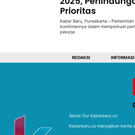
2025, Perlindung
Prioritas
©
Kabar Baru, Purwakarta – Pemerinta
Kabarbaru.co
komitmennya dalam memperkuat perli
-
2026
pekerja
PT.
Kabarbaru
Media
REDAKSI
INFORMASI
Holding
About Our Kabarbaru.co
Kabarbaru.co menyajikan berita ak