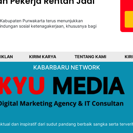
an Pekerja Rentan Jadi
h Kabupaten Purwakarta terus menunjukkan
ndungan sosial ketenagakerjaan, khususnya bagi
 IKLAN
KIRIM KARYA
TENTANG KAMI
KIR
KABARBARU NETWORK
tual dan inspiratif dari sudut pandang berbaik sangka serta terveri