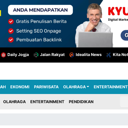
Daily Jogja
Jalan Rakyat
Idealita News
Kita No
RAH
EKONOMI
PARIWISATA
OLAHRAGA
ENTERTAINMENT
OLAHRAGA
ENTERTAINMENT
PENDIDIKAN