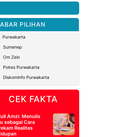
ABAR PILIHAN
Purwakarta
Sumenep
Om Zein
Polres Purwakarta
Diskominfo Purwakarta
CEK FAKTA
full Amzi: Menulis
u sebagai Cara
ekam Realitas
idupan