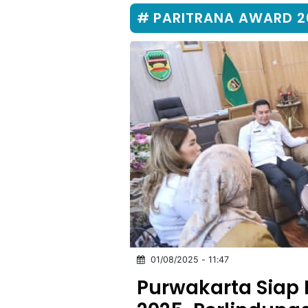
MULTIMEDIA
INDONESIA
PARITRANA AWARD 2
Partner
Insight
Suara
Lens
Daily
Jalan
Idealita
Kita
Radar
Seedbacklink
NTB
Time
IDN
Jogja
Rakyat
News
Notice
Baru
Follow
Kabarbaru
01/08/2025 - 11:47
Purwakarta Siap 