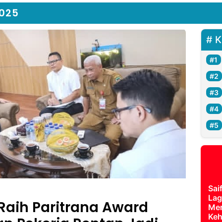
025
K
Sai
Lag
Raih Paritrana Award
Mer
Keh