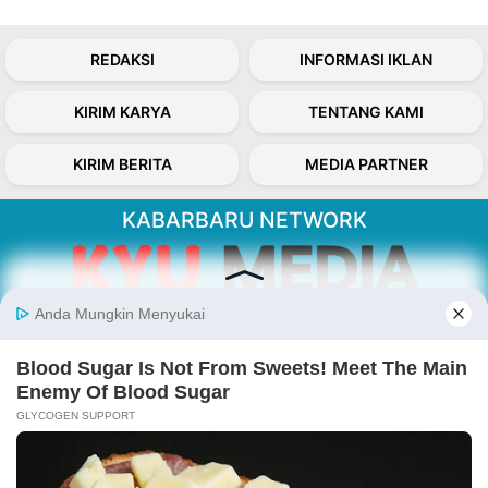
REDAKSI
INFORMASI IKLAN
KIRIM KARYA
TENTANG KAMI
KIRIM BERITA
MEDIA PARTNER
KABARBARU NETWORK
About Our Kabarbaru.co
Kabarbaru.co menyajikan berita aktual dan
inspiratif dari sudut pandang berbaik sangka
serta terverifikasi dari sumber yang tepat.
Follow Kabarbaru