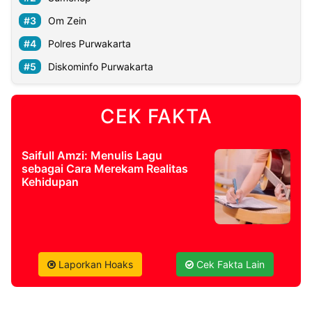
Om Zein
©
Polres Purwakarta
Kabarbaru.co
-
2026
Diskominfo Purwakarta
PT.
Kabarbaru
CEK FAKTA
Media
Holding
Saifull Amzi: Menulis Lagu
sebagai Cara Merekam Realitas
Kehidupan
Laporkan Hoaks
Cek Fakta Lain