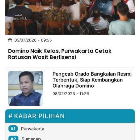
MULTIMEDIA
INDONESIA
Partner
05/07/2026 - 09:55
Insight
Suara
Lens
Daily
Jalan
Idealita
Kita
Dinamikapost.com
Radar
Seedbacklink
Domino Naik Kelas, Purwakarta Cetak
NTB
Time
IDN
Jogja
Rakyat
News
Notice
Baru
Ratusan Wasit Berlisensi
Follow
Kabarbaru
Pengcab Orado Bangkalan Resmi
Terbentuk, Siap Kembangkan
Olahraga Domino
08/02/2026 - 11:26
KABAR PILIHAN
Purwakarta
Sumenep