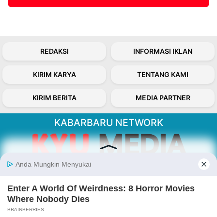
REDAKSI
INFORMASI IKLAN
KIRIM KARYA
TENTANG KAMI
KIRIM BERITA
MEDIA PARTNER
KABARBARU NETWORK
About Our Kabarbaru.co
Kabarbaru.co menyajikan berita aktual dan
inspiratif dari sudut pandang berbaik sangka
serta terverifikasi dari sumber yang tepat.