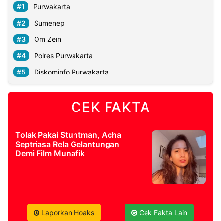
Purwakarta
Sumenep
Om Zein
Polres Purwakarta
Diskominfo Purwakarta
CEK FAKTA
Tolak Pakai Stuntman, Acha
Septriasa Rela Gelantungan
Demi Film Munafik
Laporkan Hoaks
Cek Fakta Lain