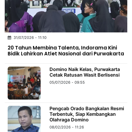
MULTIMEDIA
INDONESIA
Partner
31/07/2026 - 11:10
Insight
Suara
Lens
Daily
Jalan
Idealita
Kita
Dinamikapost.com
Radar
Seedbacklink
20 Tahun Membina Talenta, Indorama Kini
NTB
Time
IDN
Jogja
Rakyat
News
Notice
Baru
Bidik Lahirkan Atlet Nasional dari Purwakarta
Follow
Kabarbaru
Domino Naik Kelas, Purwakarta
Cetak Ratusan Wasit Berlisensi
05/07/2026 - 09:55
Pengcab Orado Bangkalan Resmi
Terbentuk, Siap Kembangkan
Olahraga Domino
08/02/2026 - 11:26