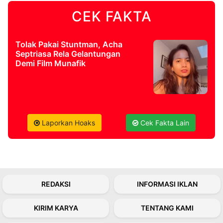
CEK FAKTA
©
Kabarbaru.co
-
2026
Tolak Pakai Stuntman, Acha
Septriasa Rela Gelantungan
Demi Film Munafik
PT.
Kabarbaru
Media
Holding
Laporkan Hoaks
Cek Fakta Lain
REDAKSI
INFORMASI IKLAN
KIRIM KARYA
TENTANG KAMI