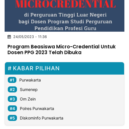
MULTIMEDIA
INDONESIA
Partner
24/05/2023 - 11:36
Insight
Suara
Lens
Daily
Jalan
Idealita
Kita
Dinamikapost.com
Radar
Seedbacklink
Program Beasiswa Micro-Credential Untuk
NTB
Time
IDN
Jogja
Rakyat
News
Notice
Baru
Dosen PPG 2023 Telah Dibuka
Follow
Kabarbaru
KABAR PILIHAN
Purwakarta
Sumenep
Om Zein
Polres Purwakarta
Diskominfo Purwakarta