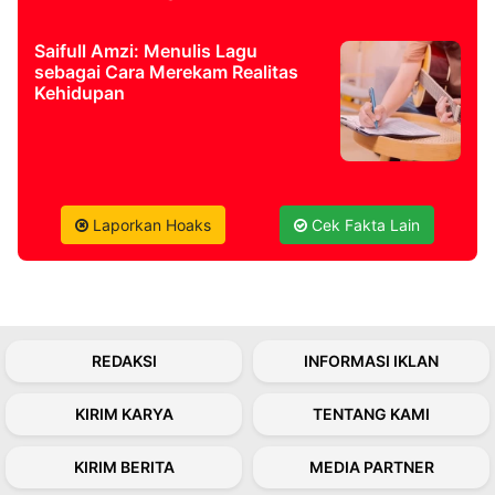
Saifull Amzi: Menulis Lagu
©
Kabarbaru.co
sebagai Cara Merekam Realitas
-
Kehidupan
2026
PT.
Kabarbaru
Media
Holding
Laporkan Hoaks
Cek Fakta Lain
REDAKSI
INFORMASI IKLAN
KIRIM KARYA
TENTANG KAMI
KIRIM BERITA
MEDIA PARTNER