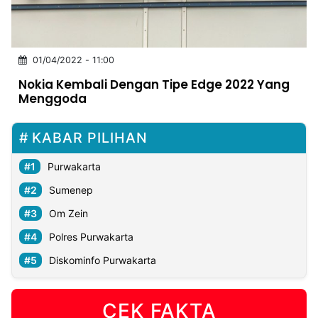
MULTIMEDIA
INDONESIA
01/04/2022 - 11:00
Partner
Nokia Kembali Dengan Tipe Edge 2022 Yang
Menggoda
Insight
Suara
Lens
Daily
Jalan
Idealita
Kita
Dinamikapost.com
Radar
Seedbacklink
NTB
Time
IDN
Jogja
Rakyat
News
Notice
Baru
KABAR PILIHAN
Follow
Kabarbaru
Purwakarta
Sumenep
Om Zein
Polres Purwakarta
Diskominfo Purwakarta
CEK FAKTA