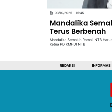
03/10/2025 - 15:45
©
Kabarbaru.co
Mandalika Semak
-
2026
Terus Berbenah
Mandalika Semakin Ramai, NTB Harus T
PT.
Kabarbaru
Ketua PD KMHDI NTB
Media
Holding
REDAKSI
INFORMASI