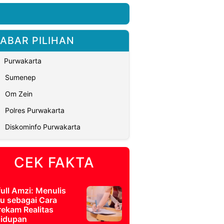
ABAR PILIHAN
Purwakarta
Sumenep
Om Zein
Polres Purwakarta
Diskominfo Purwakarta
CEK FAKTA
full Amzi: Menulis
u sebagai Cara
ekam Realitas
idupan