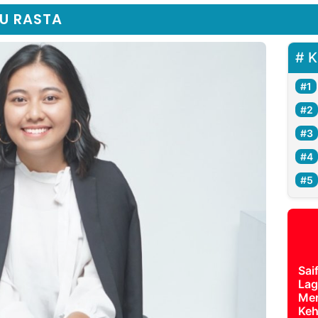
YU RASTA
K
Sai
Lag
Mer
Keh