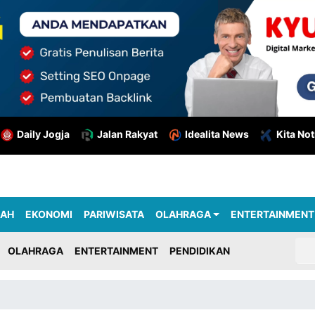
Daily Jogja
Jalan Rakyat
Idealita News
Kita Not
RAH
EKONOMI
PARIWISATA
OLAHRAGA
ENTERTAINMENT
OLAHRAGA
ENTERTAINMENT
PENDIDIKAN