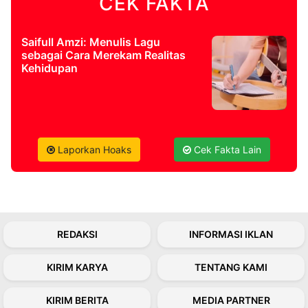
CEK FAKTA
Saifull Amzi: Menulis Lagu
sebagai Cara Merekam Realitas
Kehidupan
Laporkan Hoaks
Cek Fakta Lain
REDAKSI
INFORMASI IKLAN
KIRIM KARYA
TENTANG KAMI
KIRIM BERITA
MEDIA PARTNER