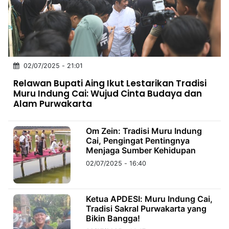
MULTIMEDIA
INDONESIA
Partner
02/07/2025 - 21:01
Insight
Suara
Lens
Daily
Jalan
Idealita
Kita
Radar
Seedbacklink
Relawan Bupati Aing Ikut Lestarikan Tradisi
NTB
Time
IDN
Jogja
Rakyat
News
Notice
Baru
Muru Indung Cai: Wujud Cinta Budaya dan
Alam Purwakarta
Follow
Kabarbaru
Om Zein: Tradisi Muru Indung
Cai, Pengingat Pentingnya
Menjaga Sumber Kehidupan
02/07/2025 - 16:40
Ketua APDESI: Muru Indung Cai,
Tradisi Sakral Purwakarta yang
Bikin Bangga!