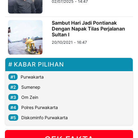
02/07/2025 - 14:47
©
Kabarbaru.co
Sambut Hari Jadi Pontianak
-
2026
Dengan Napak Tilas Perjalanan
Sultan I
20/10/2021 - 16:47
PT.
Kabarbaru
Media
Holding
KABAR PILIHAN
Purwakarta
Sumenep
Om Zein
Polres Purwakarta
Diskominfo Purwakarta