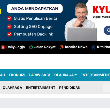
Daily Jogja
Jalan Rakyat
Idealita News
Kita No
RAH
EKONOMI
PARIWISATA
OLAHRAGA
ENTERTAINMENT
OLAHRAGA
ENTERTAINMENT
PENDIDIKAN