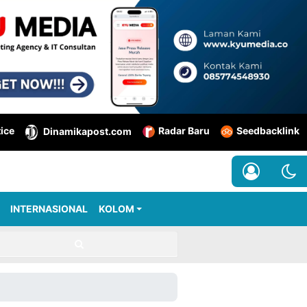
tice
Radar Baru
Seedbacklink
Dinamikapost.com
INTERNASIONAL
KOLOM