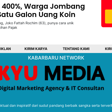
ik 400%, Warga Jombang
Satu Galon Uang Koin
, Joko Fattah Rochim (63), punya cara unik
ihan Pajak
 IKLAN
KIRIM KARYA
TENTANG KAMI
KIR
KABARBARU NETWORK
tual dan inspiratif dari sudut pandang berbaik sangka serta terveri