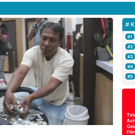
K
Tol
Ach
Gel
Fil