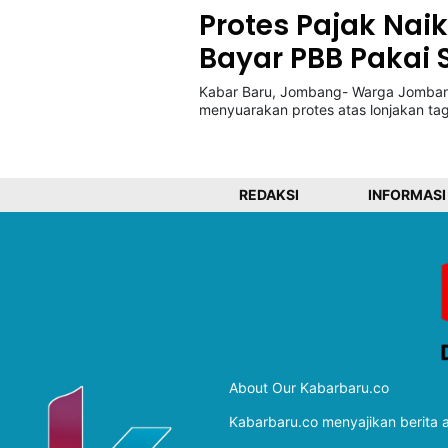
Protes Pajak Na
Bayar PBB Pakai 
©
Kabarbaru.co
-
Kabar Baru, Jombang- Warga Jombang
2026
menyuarakan protes atas lonjakan tag
PT.
Kabarbaru
Media
REDAKSI
INFORMASI
Holding
About Our Kabarbaru.co
Kabarbaru.co menyajikan berita ak