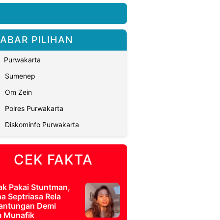
ABAR PILIHAN
Purwakarta
Sumenep
Om Zein
Polres Purwakarta
Diskominfo Purwakarta
CEK FAKTA
ak Pakai Stuntman,
a Septriasa Rela
antungan Demi
m Munafik